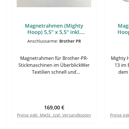
Magnetrahmen (Mighty
Mag
Hoop) 5,5'' x 5,5'' inkl.
Hoop)
Anschlussarme
Anschlussarme:
Brother PR
Magnetrahmen für Brother-PR-
Mighty 
Stickmaschinen im ÜberblickWer
13 im 
Textilien schnell und
dem 
reproduzierbar einspannen will,
reproduz
profitiert von einem Mighty Hoop
findet
Magnetrahmen Brother PR 5,5 x
Magnet
5,5 kaufen , der auf den
eine pr
Arbeitsablauf in der
profe
Regulärer Preis:
169,00 €
Maschinenstickerei ausgelegt ist.
Magnetr
Preise exkl. MwSt. zzgl. Versandkosten
Preise ex
Dieser Magnetrahmen von Mighty
ist
Hoop ist für Brother-PR-Modelle
Einspan