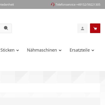
iedenheit
Telefonservice +49152/59221305
 Sticken
Nähmaschinen
Ersatzteile