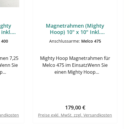
ghty
Magnetrahmen (Mighty
 inkl.
Hoop) 10" x 10" Inkl.
e
Anschlussarme
 400
Anschlussarme:
Melco 475
men 7,25
Mighty Hoop Magnetrahmen für
Wenn Sie
Melco 475 im EinsatzWenn Sie
einen Mighty Hoop
25 Melco
Magnetrahmen 10 x 10 Melco 475
kaufen möchten, kommt es vor
timmung
allem auf schonendes
 und das
Einspannen, sauberes Handling
rmat.
und die passende
reis:
Regulärer Preis:
179,00 €
 für die
Maschinenanbindung an. Dieser
sandkosten
Preise exkl. MwSt. zzgl. Versandkosten
ung
magnetische Stickrahmen ist für
ereits
das Einspannen von Textilien vor