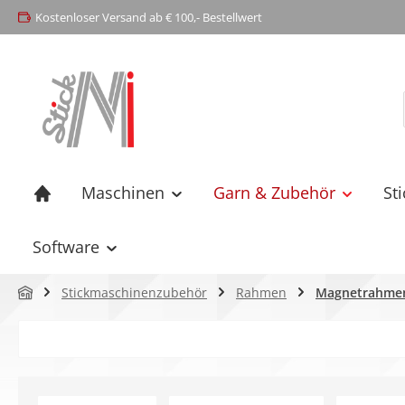
Kostenloser Versand ab € 100,- Bestellwert
springen
Zur Hauptnavigation springen
Maschinen
Garn & Zubehör
St
Software
Stickmaschinenzubehör
Rahmen
Magnetrahme