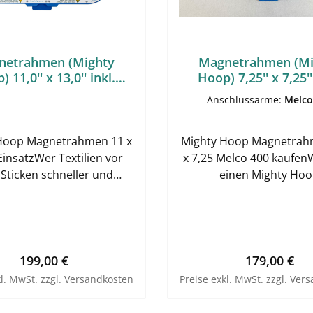
netrahmen (Mighty
Magnetrahmen (Mi
 11,0'' x 13,0'' inkl.
Hoop) 7,25'' x 7,25''
Anschlussarme
Anschlussarm
Anschlussarme:
Melco
Hoop Magnetrahmen 11 x
Mighty Hoop Magnetrah
EinsatzWer Textilien vor
x 7,25 Melco 400 kaufen
Sticken schneller und
einen Mighty Hoop
ierbarer einspannen will,
Magnetrahmen 7,25 x 7,
 im Mighty Hoop
400 kaufen möchten, zählt vor
rahmen 11 x 13 kaufen
allem die saubere Abs
axisnahe Lösung für den
auf Ihre Stickmaschine
ssionellen Ablauf. Der
gewünschte Rahmenfo
Regulärer Preis:
Regulärer P
199,00 €
179,00 €
ahmen von Mighty Hoop
Dieser Magnetrahmen ist
kl. MwSt. zzgl. Versandkosten
Preise exkl. MwSt. zzgl. Ver
 für das komfortable
Melco-400-Ausführ
nen ausgelegt, passt sich
vorgesehen und wird b