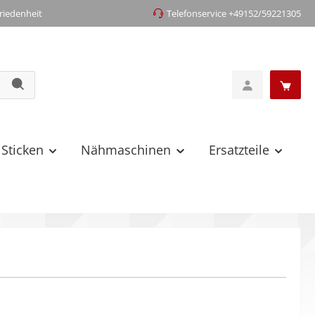
iedenheit
Telefonservice +49152/59221305
 Sticken
Nähmaschinen
Ersatzteile