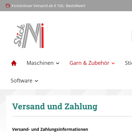
Kostenloser Versand ab € 100,- Bestellwert
springen
Zur Hauptnavigation springen
Maschinen
Garn & Zubehör
St
Software
Versand und Zahlung
Versand- und Zahlungsinformationen