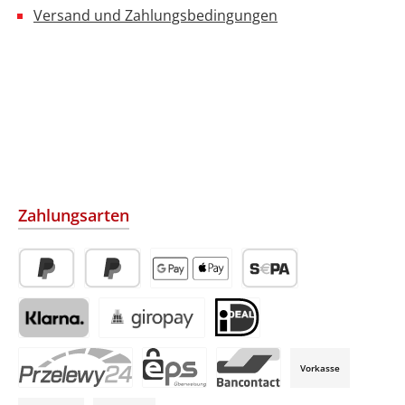
Versand und Zahlungsbedingungen
Zahlungsarten
PayPal
Später Bezahlen
Apple Pay / Google Pay (via Stripe)
SEPA-Lastschrift (via Str
Klarna (via Stripe)
Giropay (via Stripe)
iDeal (via Stripe)
Vorkasse
P24 (via Stripe)
EPS (via Stripe)
Bancontact (via Stripe)