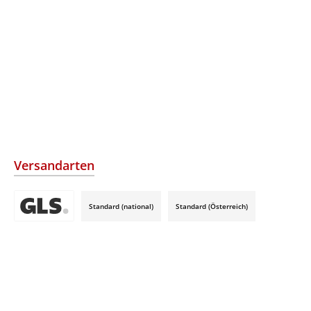
Versandarten
Standard (national)
Standard (Österreich)
Benutzerdefiniertes Bild 3