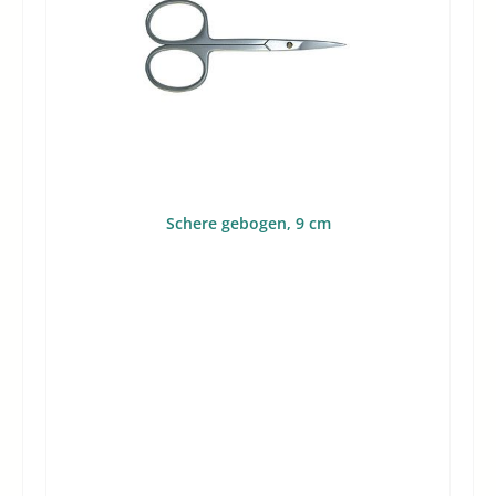
Ausführung von MadeiraEindeutige Produktlinie durch
die Variante SeamfixSchnell zuzuordnen als klassischer
NahttrennerTechnische DatenMarke: MadeiraVariante:
SeamfixVerwendungszweck: NahtauftrennerKategorie:
NahttrennerAusführung: OriginalWorauf Sie beim Kauf
achten solltenBei einem Nahttrenner steht weniger die
Vielseitigkeit als die Zweckbindung im Vordergrund. Wer
gezielt ein Werkzeug zum Öffnen von Nähten sucht,
sollte darauf achten, dass der Artikel ausdrücklich als
Nahtauftrenner vorgesehen ist. Genau das ist hier der
Fall.Ebenso relevant ist die Markenlinie. Wenn Sie
Schere gebogen, 9 cm
bewusst Madeira-Zubehör einsetzen oder innerhalb
dieser Marke bleiben möchten, ist der Seamfix die
naheliegende Wahl. Die Original-Ausführung schafft
dabei Klarheit für die Nachbestellung oder den Einsatz
im bestehenden Arbeitsumfeld.Für Käufer, die einen
bestimmten Produkttyp suchen, ist auch die eindeutige
Benennung hilfreich: Der Artikel wird sowohl als Seamfix
als auch als Nahttrenner geführt. Dadurch lässt er sich in
Suchanfragen, internen Bestelllisten oder beim gezielten
Nachkauf einfacher wiederfinden.Häufige FragenIst der
Seamfix ein Original von Madeira?Ja. Der Nahttrenner ist
ausdrücklich als Original-Madeira Produkt
bezeichnet.Unter welcher Bezeichnung lässt sich das