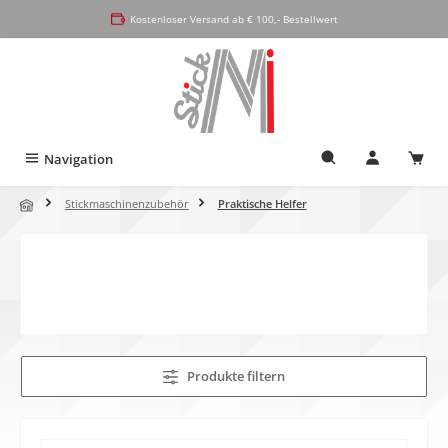
alt springen
Kostenloser Versand ab € 100,- Bestellwert
Navigation
Stickmaschinenzubehör
Praktische Helfer
Produkte filtern