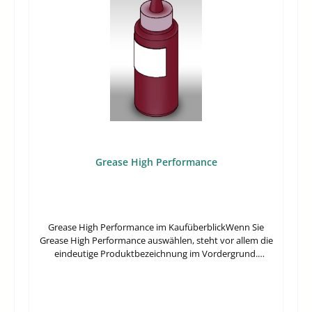
sinnvoll, kann aber auch an Nähmaschinen verwendet
Arbeiten an Stellen, die mit geraden Scheren schwerer
werden, wenn Fäden an engen Stellen gefasst oder
erreichbar sind.Gezielte Schnittführung durch zweifach
entfernt werden müssen.Wozu dient der leicht gebogene
gebogene FormSauberes Entfernen von Verbindungs-
Kopf in der Praxis?Die Form erleichtert den Zugriff aus
und SpringstichenPraktisch beim Garnwechsel direkt an
schräger Perspektive. Das ist vor allem dort hilfreich, wo
der MaschineVergoldete Ausführung mit markanter, gut
Bauteile dicht beieinanderliegen und ein gerades
sichtbarer OberflächeFür professionelle Stickerei ebenso
Werkzeug schwer anzusetzen ist.Eignet sich die Pinzette
wie für anspruchsvolle Einzelarbeiten ist entscheidend,
auch zum Entfernen von Fadenresten?Ja. Genau dafür ist
dass eine Schere schnell angesetzt werden kann und das
sie vorgesehen: lose Garnenden und Fadenreste lassen
Motiv dabei gut im Blick bleibt. Diese Form ist besonders
sich gezielt aufnehmen, ohne mit den Fingern in enge
dann sinnvoll, wenn zwischen dicht gesetzten Stichen
Maschinenbereiche greifen zu müssen.Was ist im
gearbeitet wird oder lose Fäden nach dem Farbwechsel
Lieferumfang enthalten?Geliefert wird 1 Stück. Damit
eng am Stickbild entfernt werden sollen.Technische
eignet sich das Zubehör als gezielte Ergänzung für den
Grease High Performance
DatenProdukttyp: StickschereEinsatzzweck:
Arbeitsplatz an der Maschine oder als Ersatz für eine
StickarbeitenMarke: MADEIRA GarnfabrikAusführung:
vorhandene Pinzette.
zweifach gebogen, vergoldetHäufige FragenWofür wird
diese Stickschere typischerweise verwendet?Sie ist für
feine Schneidarbeiten an Stickmotiven gedacht. Typische
Grease High Performance im KaufüberblickWenn Sie
Einsätze sind das Entfernen von Verbindungsstichen, das
Grease High Performance auswählen, steht vor allem die
Kürzen langer Sprungfäden und kleine Schnitte beim
eindeutige Produktbezeichnung im Vordergrund.
Wechsel der Garnkone.Welchen Vorteil bietet die
Belastbare Informationen zu Material, Gebinde,
zweifach gebogene Form beim Sticken?Die gebogene
Einsatzbereich oder Maschinenfreigabe liegen hier nicht
Führung erleichtert den Zugang zu Fäden direkt am
vor; für eine sichere Kaufentscheidung sollten Sie
Motiv. Dadurch lässt sich kontrollierter schneiden,
deshalb vorab prüfen, ob das Produkt zur vorgesehenen