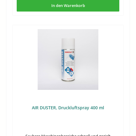
Kriecheigenschaft.Kernmerkmale des StickMi Ölers 12ml
In den Warenkorb
kaufenDer Ölstift ist auf präzise Wartungsarbeiten
ausgelegt. Er richtet sich an Anwender, die Öl gezielt an
Lagerstellen, Gelenken oder anderen schwer
zugänglichen Punkten aufbringen möchten, ohne zu viel
Schmierstoff zu verteilen.Gezieltes Auftragen durch feine
40 mm MetallspitzeSaubere Dosierung mit 12 ml Feinöl
im StiftSchonende Schmierung mit harz- und
säurefreiem ÖlBreit nutzbar für Näh- und
StickmaschinenMehrfach verwendbar dank separat
erhältlicher NachfüllflascheTechnische DatenInhalt12
mlPreis4,95 EURGrundpreis41,25 EUR/100 mlLieferzeit1-3
TageLänge Metallspitze40 mmAnwendung an Näh- und
StickmaschinenDer StickMi Öler eignet sich für
Maschinen, bei denen Schmierpunkte nicht offen liegen
oder nur schwer mit einer größeren Flasche erreicht
werden. Die schlanke Metallspitze erleichtert das
Arbeiten an engen Stellen und reduziert das Risiko,
angrenzende Bereiche unnötig zu benetzen.Das
AIR DUSTER, Druckluftspray 400 ml
enthaltene Nähmaschinenöl harz- und säurefrei ist als
Feinöl für den Einsatz an Näh- und Stickmaschinen
vorgesehen. Durch seine Kriecheigenschaft verteilt es
sich auch dort, wo der Schmierstoff nach dem Auftragen
noch in kleine Zwischenräume gelangen soll.Worauf Sie