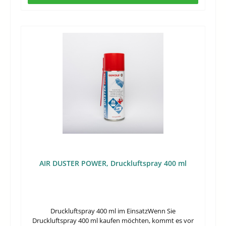
Nutzen dieses Produkts liegt in seiner eindeutigen
Bürste schwer erreichbar sind. Dazu zählen enge
Funktion. Statt eines allgemein beschriebenen
Zwischenräume, verdeckte Bereiche und verwinkelte
Schmiermittels erhalten Sie eine Nachfüllung, die direkt
Zonen an Maschinen.Wann ist ein 400-ml-Gebinde
für StickMi Öler vorgesehen ist. Dadurch wird die
sinnvoll?Die Größe eignet sich für Anwender, die
Auswahl einfacher, wenn bereits Zubehör dieser Marke
Reinigungsarbeiten nicht nur einmalig, sondern
im Einsatz ist.Gezielte Nachfülllösung für vorhandene
regelmäßig durchführen. Damit steht eine
StickMi ÖlerKompakte Füllmenge von 50 ml für
alltagstaugliche Menge für wiederkehrende
planbaren BedarfMarkengleiches Produkt für ein
Pflegeeinsätze bereit.
stimmiges ZubehörsortimentKlare Zweckbestimmung
ohne unnötige VariantenvielfaltTechnische
DatenInhalt50 mlGrundpreis10,60 € / 100 MilliliterEinsatz
und KaufhinweiseDieses Öl ist kein unspezifischer
Allround-Artikel, sondern als Nachfüllung für die StickMi
Öler benannt. Für den Einkauf ist das der zentrale Punkt:
Wer genau diese Öler weiterverwenden oder bevorraten
möchte, wählt eine dafür vorgesehene Ergänzung.Auch
die Gebindegröße ist relevant. Eine kleine Nachfüllflasche
AIR DUSTER POWER, Druckluftspray 400 ml
lässt sich gezielt für den laufenden Bedarf einplanen,
ohne direkt auf größere Vorratsmengen auszuweichen.
Der ausgewiesene Grundpreis erleichtert zudem den
Kostenvergleich mit anderen Gebindegrößen innerhalb
derselben Produktart.Sinnvoll ist der Artikel vor allem als
Druckluftspray 400 ml im EinsatzWenn Sie
Ergänzung zu bereits vorhandenem StickMi Zubehör. So
Druckluftspray 400 ml kaufen möchten, kommt es vor
bleibt die Auswahl übersichtlich, und Sie greifen nicht zu