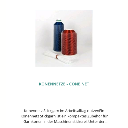
passende Wahl?Diese Größe ist sinnvoll, wenn das Spray
einsetzbarer Magnet gedacht, sondern für die
regelmäßig eingesetzt wird, ohne dass gleich ein
Nadelorientierung an bestimmten Melco-Baureihen. Für
größeres Vorratskonzept nötig ist. Sie verbindet eine
Werkstatt, Instandhaltung und laufenden
ordentliche Füllmenge mit einem Format, das sich im
Maschinenbetrieb ist vor allem diese gezielte Zuordnung
Arbeitsalltag noch gut handhaben lässt.
entscheidend, wenn ein vorhandenes Teil ersetzt oder
ein passendes Serviceteil beschafft werden soll.Präzise
Nadelorientierung für gezielte EinstellarbeitenKlare
Modellzuordnung für mehrere Melco-
BaureihenKompakte Magnet-Ausführung für
servicebezogenen EinsatzSichere Identifikation über
Hersteller-Nr. 34274Einsatz an kompatiblen Melco-
StickmaschinenVerwendet wird der Magnet an
Maschinen der Serien EMT16X, EMT16PLUS, EMT16,
BRAVO, XTS, XT und AMAYA. Damit eignet er sich für
Betriebe, die mit mehreren Melco-Maschinen arbeiten
KONENNETZE - CONE NET
und bei Wartung oder Austausch auf ein
modellbezogenes Teil angewiesen sind.Im Vordergrund
steht die Ausrichtung der Nadelposition. Das ist vor
allem dann relevant, wenn reproduzierbare
Maschinenabläufe und eine saubere Stichbildung im
Konennetz Stickgarn im Arbeitsalltag nutzenEin
technischen Betrieb unterstützt werden sollen. Für
Konennetz Stickgarn ist ein kompaktes Zubehör für
Mehrkopf- und Einschiffmaschinen aus dem genannten
Garnkonen in der Maschinenstickerei. Unter der
Melco-Umfeld ist der Magnet als passendes Zubehör
Bezeichnung CONE NET von MADEIRA Garnfabrik ist es