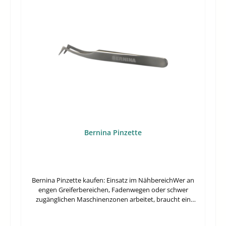
den Arbeitsbereich durch abgewinkelte FormKompaktes
Handling dank 11,5 cm GesamtlängeSchneller
wiederzufinden durch rote AusführungDirekt
einsatzbereit als Einzelstück im LieferumfangTechnische
DatenLänge11,5 cmInhalt1 StückHersteller-
Nr.578Worauf Sie bei der Auswahl achten solltenBei einer
Pinzette dieser Art ist vor allem die Geometrie relevant.
Eine abgewinkelte Spitze bietet Vorteile, wenn Sie dicht
an einer Oberfläche arbeiten und den Greifpunkt
möglichst frei im Blick behalten möchten. Das ist
besonders dann praktisch, wenn kleine Elemente sicher
aufgenommen oder sauber positioniert werden
sollen.Auch die Länge ist ein echter Auswahlfaktor. Mit
11,5 cm bleibt das Werkzeug kurz genug für kontrollierte
Bernina Pinzette
Bewegungen, ohne zu gedrungen zu wirken. Für viele
Anwender ist dieses Maß ein sinnvoller Mittelweg
zwischen Reichweite und Feinfühligkeit.Die rote Farbe ist
kein bloßes Detail. In Werkstatt, Nähbereich oder am
Zuschneidetisch lässt sich ein farbiges
Bernina Pinzette kaufen: Einsatz im NähbereichWer an
Präzisionswerkzeug meist schneller greifen als eine
engen Greiferbereichen, Fadenwegen oder schwer
unauffällige Metallausführung. Das spart Suchzeit und
zugänglichen Maschinenzonen arbeitet, braucht ein
hält den Arbeitsplatz übersichtlicher.Häufige
Werkzeug mit sicherem Griff und präziser Spitze. Die
FragenWarum ist eine abgewinkelte Spitze im Alltag oft
Bernina Pinzette kaufen -Suche lohnt sich für alle, die
praktischer?Durch den Winkel bleibt der Blick auf den