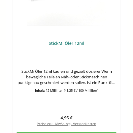
StickMi Öler 12ml
StickMi Öler 12ml kaufen und gezielt dosierenWenn
bewegliche Teile an Näh- oder Stickmaschinen
punktgenau geschmiert werden sollen, ist ein Punktöler
für Nähmaschine oft praktischer als eine offene
Inhalt:
12 Milliliter
(41,25 € / 100 Milliliter)
Ölflasche. Der StickMi Öler ist ein kompakter Ölstift für
Näh- und Stickmaschinen mit 12 ml harz- und
säurefreiem Feinöl und einer langen Metallspitze für
sauberes, kontrolliertes Auftragen.Gerade bei engen
Schmierstellen zählt eine feine Dosierung. Dafür
Regulärer Preis:
4,95 €
kombiniert der Öler handliche Form, gute Reichweite an
Preise exkl. MwSt. zzgl. Versandkosten
der Spitze und ein Öl mit ausgeprägter