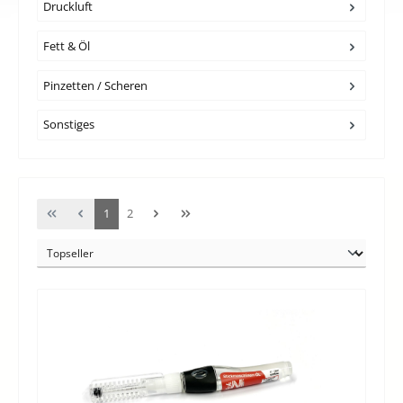
Druckluft
Fett & Öl
Pinzetten / Scheren
Sonstiges
Seite
Seite
1
2