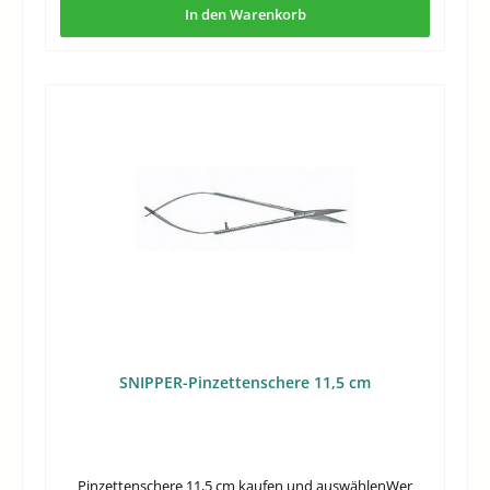
für den Stickbereich sucht, findet hier eine sachlich
In den Warenkorb
passende Lösung ohne unnötige
Zusatzfunktionen.Häufige FragenWofür ist eine 2-fach
gebogene Stickschere besonders geeignet?Sie eignet sich
für feine Schneidarbeiten an Stellen, die mit einer
geraden Schere schwerer einsehbar oder erreichbar sind.
Die gebogene Form unterstützt ein kontrolliertes
Ansetzen nahe an kleinen Details.Ist diese Schere eher
für grobe oder für präzise Arbeiten gedacht?Der
Zuschnitt als Präzisions-Stickschere spricht klar für
detailorientierte Arbeiten. Für kleine Faden- und
Nachschnittaufgaben ist sie die passendere Wahl als für
grobe Schneidarbeiten.Was ist im Lieferumfang
enthalten?Geliefert wird 1 Stück . Damit ist die Schere als
einzelnes Präzisionswerkzeug vorgesehen.Warum kann
eine gebogene Form beim Sticken sinnvoll sein?
Gebogene Scheren erleichtern oft die Sicht auf die
Schnittstelle, weil die Hand etwas versetzt geführt
werden kann. Das ist vor allem bei kleinen, nah am Motiv
SNIPPER-Pinzettenschere 11,5 cm
liegenden Schnittpunkten von Vorteil.
Pinzettenschere 11,5 cm kaufen und auswählenWer