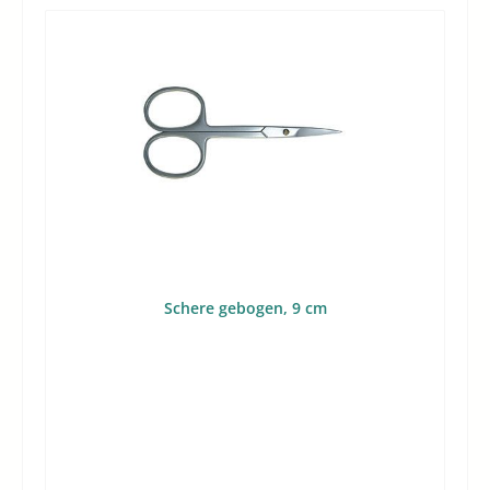
sinnvoll, wenn Änderungen, Korrekturen oder das
vorsichtige Öffnen von Nähten anstehen.Gezielter
Einsatzzweck als Nahtauftrenner für
KorrekturarbeitenKlare Markenherkunft durch Original-
Ausführung von MadeiraEindeutige Produktlinie durch
die Variante SeamfixSchnell zuzuordnen als klassischer
NahttrennerTechnische DatenMarke: MadeiraVariante:
SeamfixVerwendungszweck: NahtauftrennerKategorie:
NahttrennerAusführung: OriginalWorauf Sie beim Kauf
achten solltenBei einem Nahttrenner steht weniger die
Vielseitigkeit als die Zweckbindung im Vordergrund. Wer
gezielt ein Werkzeug zum Öffnen von Nähten sucht,
sollte darauf achten, dass der Artikel ausdrücklich als
Nahtauftrenner vorgesehen ist. Genau das ist hier der
Fall.Ebenso relevant ist die Markenlinie. Wenn Sie
Schere gebogen, 9 cm
bewusst Madeira-Zubehör einsetzen oder innerhalb
dieser Marke bleiben möchten, ist der Seamfix die
naheliegende Wahl. Die Original-Ausführung schafft
dabei Klarheit für die Nachbestellung oder den Einsatz
im bestehenden Arbeitsumfeld.Für Käufer, die einen
bestimmten Produkttyp suchen, ist auch die eindeutige
Benennung hilfreich: Der Artikel wird sowohl als Seamfix
als auch als Nahttrenner geführt. Dadurch lässt er sich in
Suchanfragen, internen Bestelllisten oder beim gezielten