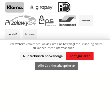
PayPal
Später Bezahlen
Apple Pay / Google Pay (via Stripe)
SEPA-Lastschrift (via Stripe)
Klarna (via Stripe)
Giropay (via Stripe)
iDeal (via Stripe)
Vorkasse
P24 (via Stripe)
EPS (via Stripe)
Bancontact (via Stripe)
Lastschrift
Rechnung
Diese Website verwendet Cookies, um eine bestmögliche Erfahrung bieten
zu können.
Mehr Informationen ...
AGB
Defektes Produkt
Downloads
Kontakt
Nur technisch notwendige
Konfigurieren
Versand und Zahlungsbedingungen
Alle Preise exkl. gesetzl. Mehrwertsteuer zzgl.
Versandkosten
und ggf.
Alle Cookies akzeptieren
Nachnahmegebühren, wenn nicht anders angegeben.
© 2026 Stickmi24 - Alle Rechte vorbehalten. Theme by
ThemeWare®