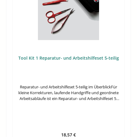
Tool Kit 1 Reparatur- und Arbeitshilfeset 5-teilig
Reparatur- und Arbeitshilfeset 5-teilig im ÜberblickFür
kleine Korrekturen, laufende Handgriffe und geordnete
Arbeitsabläufe ist ein Reparatur- und Arbeitshilfeset 5-
teilig oft praktischer als einzelne lose Werkzeuge. Das
Tool Kit 1 ist als Set zusammengestellt und richtet sich an
Anwender, die ein kompaktes Hilfsmittel für
wiederkehrende Arbeiten bereithalten möchten.Durch
die Zusammenstellung in einem Satz von fünf Teilen
bleibt das Zubehör übersichtlich und schnell griffbereit.
Regulärer Preis:
18,57 €