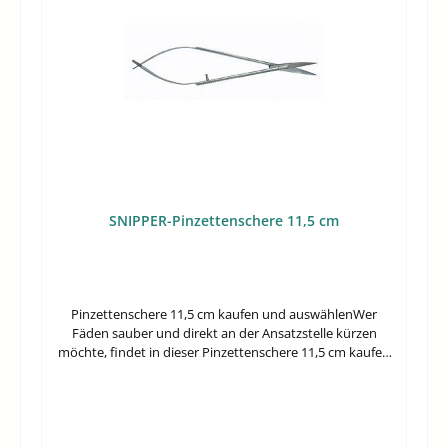
Ansetzen nahe an kleinen Details.Ist diese Schere eher
für grobe oder für präzise Arbeiten gedacht?Der
Zuschnitt als Präzisions-Stickschere spricht klar für
detailorientierte Arbeiten. Für kleine Faden- und
Nachschnittaufgaben ist sie die passendere Wahl als für
grobe Schneidarbeiten.Was ist im Lieferumfang
enthalten?Geliefert wird 1 Stück . Damit ist die Schere als
einzelnes Präzisionswerkzeug vorgesehen.Warum kann
eine gebogene Form beim Sticken sinnvoll sein?
Gebogene Scheren erleichtern oft die Sicht auf die
Schnittstelle, weil die Hand etwas versetzt geführt
werden kann. Das ist vor allem bei kleinen, nah am Motiv
SNIPPER-Pinzettenschere 11,5 cm
liegenden Schnittpunkten von Vorteil.
Pinzettenschere 11,5 cm kaufen und auswählenWer
Fäden sauber und direkt an der Ansatzstelle kürzen
möchte, findet in dieser Pinzettenschere 11,5 cm kaufen
-Ausführung ein kompaktes Werkzeug für feine
Schneidarbeiten. Die SNIPPER-Pinzettenschere ist auf
das Schneiden von Fäden und Fransen ausgelegt und
verbindet das Format einer kleinen Schere mit
praktischer Pinzettentechnik.Gerade bei detailnahen