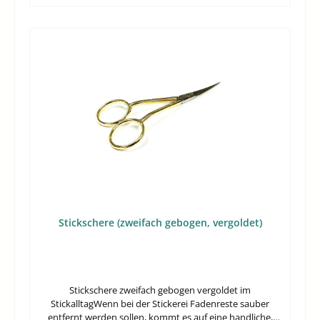
auf hellen und dunklen Arbeitsflächen schneller sichtbar.
zentrale MerkmaleIm Unterschied zu geraden
Das ist nützlich, wenn mehrere Kleinteile und Werkzeuge
Standardpinzetten bietet die Form einen praktischen
parallel genutzt werden.Was bedeutet der Lieferumfang
Vorteil bei verdeckten oder engen Arbeitsbereichen.
von 1 Stück?Geliefert wird eine einzelne Pinzette. Das ist
Gerade beim Nachfassen einzelner Fäden oder beim
passend, wenn Sie gezielt ein vorhandenes Werkzeug
Freiräumen von Resten rund um Greifer und
ergänzen oder ersetzen möchten.
Stichbildung zählt kontrolliertes Arbeiten mehr als
Kraft.Besserer Zugang durch leicht gebogenen
KopfPräzises Greifen an engen
MaschinenstellenMetallausführung für stabile
HandhabungGeeignet zum Einfädeln und Entfernen von
FadenrestenAnwendung an Overlock, Coverlock und
NähmaschineBesonders sinnvoll ist die Pinzette überall
dort, wo Fäden dicht an Bauteilen geführt werden oder
nur wenig Platz zum Greifen bleibt. Dazu zählen typische
Bereiche an Overlock- und Coverlock-Maschinen ebenso
wie feinere Arbeiten an klassischen Nähmaschinen.Der
Stickschere (zweifach gebogen, vergoldet)
abgewinkelte Kopf erleichtert das Ansetzen aus einer
günstigen Blickrichtung. Dadurch lässt sich der Faden
gezielter aufnehmen, ohne benachbarte Teile unnötig zu
berühren. Für Anwender mit regelmäßigem Garnwechsel
oder Reinigungsbedarf ist das im Alltag ein klarer
Stickschere zweifach gebogen vergoldet im
praktischer Vorteil.Technische DatenInhalt1
StickalltagWenn bei der Stickerei Fadenreste sauber
StückHersteller-Nr.0315645000Worauf Sie beim Kauf
entfernt werden sollen, kommt es auf eine handliche,