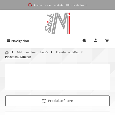
alt springen
Kostenloser Versand ab € 100,- Bestellwert
Navigation
Stickmaschinenzubehör
Praktische Helfer
Pinzetten / Scheren
Produkte filtern