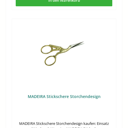
In den Warenkorb
10,5 cm kaufen: wichtige MerkmaleDiese Schere ist als
möchten, ist diese Form meist passender als eine
kompakte Ausführung für kontrollierte
größere Haushaltsschere.
Handbewegungen konzipiert. Die Länge von 10,5 cm
spricht für ein handliches Format, das sich besonders für
feine Korrekturen und detailnahe Schnitte eignet.Kurze
Bauform für präzises Arbeiten auf engem
RaumGebogene Form für bessere Führung entlang
kleiner KonturenHandliches Maß von 10,5 cm für
kontrolliertes AnsetzenKompakte Scherenform für feine
SchneidaufgabenIm Unterschied zu größeren Modellen
liegt der Schwerpunkt hier klar auf Übersicht und
Führung statt auf großem Schnittweg. Das ist sinnvoll,
wenn Material sauber gekürzt oder an einer genau
definierten Stelle nachgeschnitten werden soll.Für den
Einkauf ist vor allem die Größe entscheidend: Eine kurze
Schere arbeitet kontrollierter, deckt aber weniger Strecke
pro Schnitt ab. Die gebogene Variante empfiehlt sich
deshalb vor allem dann, wenn Sie eher detailorientiert
MADEIRA Stickschere Storchendesign
als flächig schneiden.Technische DatenLänge10.5
cmHäufige FragenWann ist eine gebogene Form
sinnvoller als eine gerade Schere?Eine gebogene Form ist
praktisch, wenn die Schnittlinie besser einsehbar sein soll
oder das Werkzeug um kleine Konturen geführt wird. Sie
MADEIRA Stickschere Storchendesign kaufen: Einsatz
unterstützt ein gezieltes Ansetzen bei detailnahen