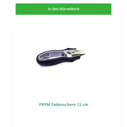
StückPreis14,59 €Häufige FragenFür welche Arbeiten ist
diese Schere besonders geeignet?Sie ist für textile
In den Warenkorb
Feinarbeit gedacht, etwa beim Ausschneiden von
Patches, an Applikationen oder beim Nachschneiden
entlang einer Stoffkante. Der Schwerpunkt liegt auf
kontrollierter Führung statt auf grobem Zuschnitt.Worin
liegt der Unterschied zu einer normalen
Haushaltsschere?Eine Haushaltsschere ist breiter auf
Alltagsmaterialien ausgelegt. Diese Ausführung ist
dagegen auf präzise Schnitte im Näh- und Stickbereich
abgestimmt, besonders an empfindlichen oder bereits
bearbeiteten Stoffpartien.Ist die verchromte Ausführung
eher für Optik oder für den Einsatz relevant?Die
Verchromung ist vor allem eine robuste
Oberflächenausführung des Werkzeugs. Für die Praxis ist
sie daher mehr als ein optisches Detail, weil sie zur
beständigen Anmutung der Schere beiträgt.Wann lohnt
sich eine spezialisierte Applikationsschere?Sie lohnt sich,
wenn Sie regelmäßig an Motiven, Kanten und kleinen
textilen Formen arbeiten. Bei wiederkehrender
PRYM Fadenschere 12 cm
Detailarbeit ist ein darauf ausgelegtes Schneidwerkzeug
meist die stimmigere Wahl als ein allgemeines Modell.