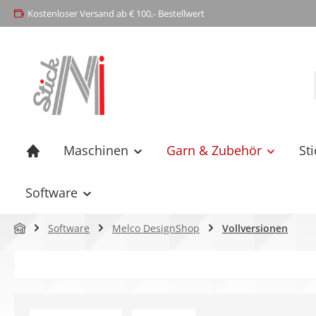
Kostenloser Versand ab € 100,- Bestellwert
springen
Zur Hauptnavigation springen
Maschinen
Garn & Zubehör
St
Software
Software
Melco DesignShop
Vollversionen