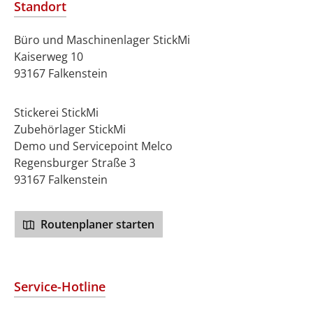
Standort
benötigen. Ihre Vorteile mit
DesignShop V12 Intuitive
Büro und Maschinenlager StickMi
Benutzeroberfläche: Schneller
Kaiserweg 10
Einstieg und effizientes Arbeiten
93167 Falkenstein
Leistungsstarke Digitalisierungs-
Tools: Präzise Umsetzung Ihrer
Designs Maximale
Stickerei StickMi
Kontrolle: Feinabstimmung bis ins
Zubehörlager StickMi
kleinste Detail Zeitsparende
Demo und Servicepoint Melco
Automatisierungen: Mehr
Regensburger Straße 3
Produktivität im Alltag
93167 Falkenstein
Kompatibilität: Perfekte
Abstimmung mit modernen
Routenplaner starten
Sticksystemen Mit DesignShop
V12 reduzieren Sie manuelle
Arbeitsschritte, minimieren Fehler
und steigern gleichzeitig die
Service-Hotline
Qualität Ihrer Stickergebnisse. Für
wen ist DesignShop V12 geeignet?