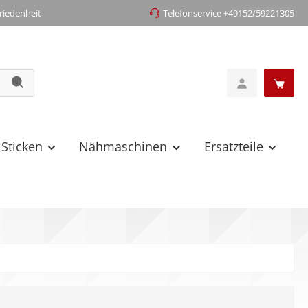
iedenheit
Telefonservice +49152/59221305
 Sticken
Nähmaschinen
Ersatzteile