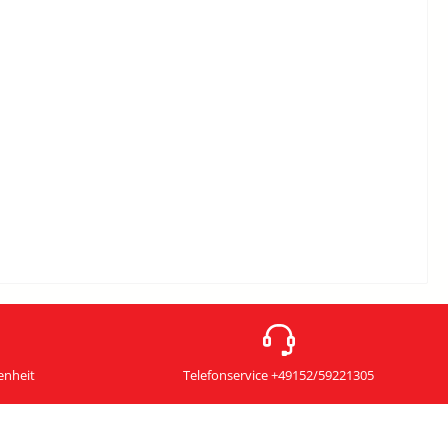
enheit
Telefonservice +49152/59221305