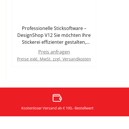
Professionelle Sticksoftware –
DesignShop V12 Sie möchten Ihre
Stickerei effizienter gestalten,
Designs schneller umsetzen und
Preis anfragen
dabei maximale Qualität erzielen?
Preise exkl. MwSt. zzgl. Versandkosten
Mit DesignShop V12 erhalten Sie
eine leistungsstarke
Softwarelösung, die speziell für
professionelle Ansprüche
entwickelt wurde. Egal ob Sie
individuelle Stickdesigns erstellen,
bearbeiten oder optimieren –
Kostenloser Versand ab € 100,- Bestellwert
DesignShop V12 bietet Ihnen alle
Werkzeuge, die Sie für einen
reibungslosen Workflow