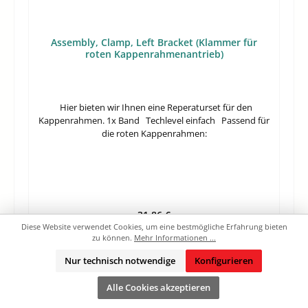
Assembly, Clamp, Left Bracket (Klammer für
roten Kappenrahmenantrieb)
Hier bieten wir Ihnen eine Reperaturset für den
Kappenrahmen. 1x Band Techlevel einfach Passend für
die roten Kappenrahmen:
Regulärer Preis:
31,86 €
Diese Website verwendet Cookies, um eine bestmögliche Erfahrung bieten
Preise exkl. MwSt. zzgl. Versandkosten
zu können.
Mehr Informationen ...
Nur technisch notwendige
Konfigurieren
In den Warenkorb
Alle Cookies akzeptieren