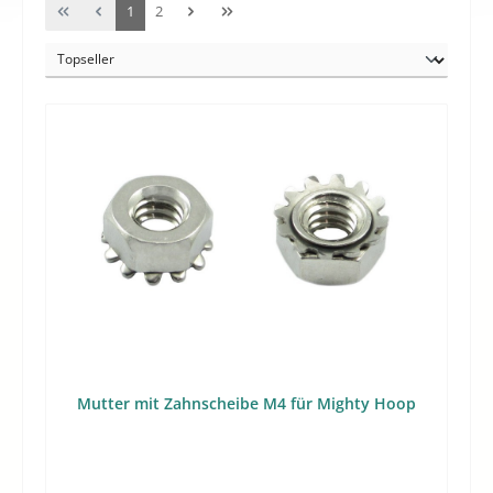
Seite
Seite
1
2
Mutter mit Zahnscheibe M4 für Mighty Hoop