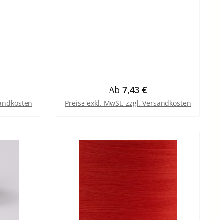
eis:
Regulärer Preis:
Ab
7,43 €
sandkosten
Preise exkl. MwSt. zzgl. Versandkosten