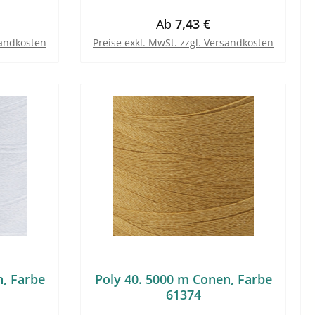
eis:
Regulärer Preis:
Ab
7,43 €
sandkosten
Preise exkl. MwSt. zzgl. Versandkosten
n, Farbe
Poly 40. 5000 m Conen, Farbe
61374