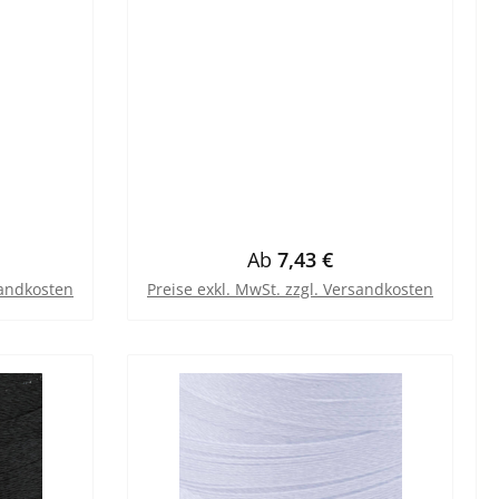
eis:
Regulärer Preis:
Ab
7,43 €
sandkosten
Preise exkl. MwSt. zzgl. Versandkosten