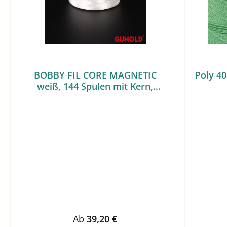
BOBBY FIL CORE MAGNETIC
Poly 40
weiß, 144 Spulen mit Kern,
ohne Seitenscheiben
Regulärer Preis:
Ab
39,20 €