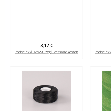
Regulärer Preis:
3,17 €
Preise exkl. MwSt. zzgl. Versandkosten
Preise ex
In den Warenkorb