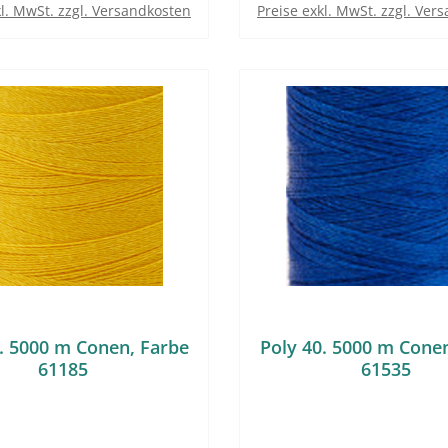
kl. MwSt. zzgl. Versandkosten
Preise exkl. MwSt. zzgl. Ver
. 5000 m Conen, Farbe
Poly 40. 5000 m Cone
61185
61535