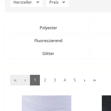
Hersteller
Preis
Polyester
Fluoreszierend
Glitter
Seite
Seite
Seite
Seite
Seite
1
2
3
4
5