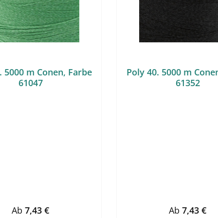
. 5000 m Conen, Farbe
Poly 40. 5000 m Cone
61047
61352
Regulärer Preis:
Regulärer Pr
Ab
7,43 €
Ab
7,43 €