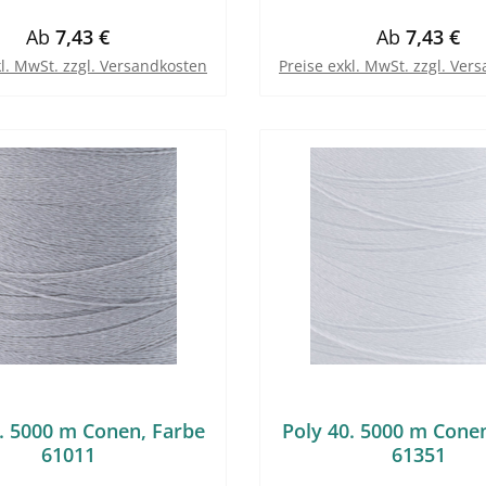
Regulärer Preis:
Regulärer Pr
Ab
7,43 €
Ab
7,43 €
kl. MwSt. zzgl. Versandkosten
Preise exkl. MwSt. zzgl. Ver
. 5000 m Conen, Farbe
Poly 40. 5000 m Cone
61011
61351