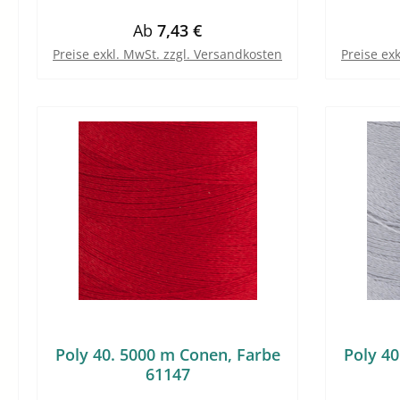
Regulärer Preis:
Ab
7,43 €
Preise exkl. MwSt. zzgl. Versandkosten
Preise ex
Poly 40. 5000 m Conen, Farbe
Poly 40
61147