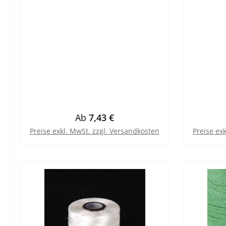
Regulärer Preis:
Ab
7,43 €
Preise exkl. MwSt. zzgl. Versandkosten
Preise ex