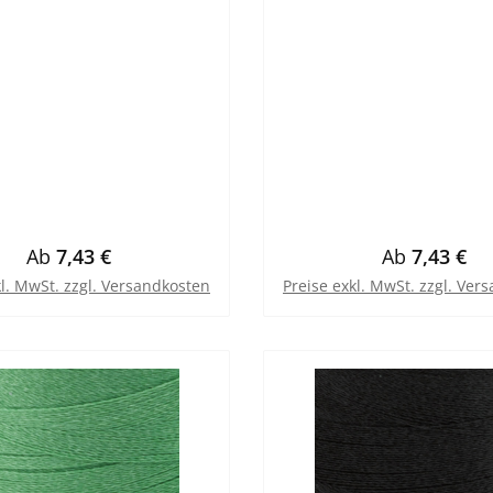
Regulärer Preis:
Regulärer Pr
Ab
7,43 €
Ab
7,43 €
kl. MwSt. zzgl. Versandkosten
Preise exkl. MwSt. zzgl. Ver