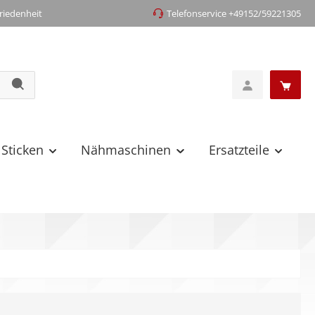
iedenheit
Telefonservice +49152/59221305
 Sticken
Nähmaschinen
Ersatzteile