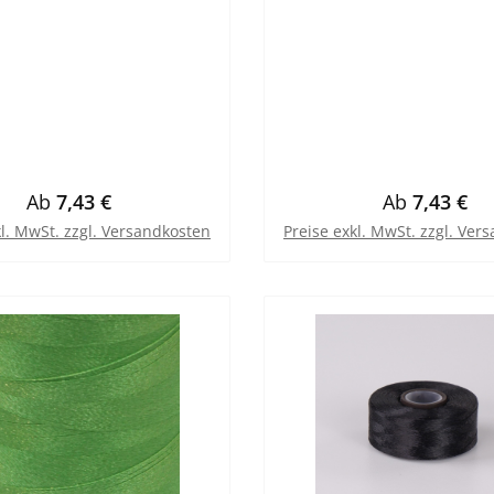
Regulärer Preis:
Regulärer Pr
Ab
7,43 €
Ab
7,43 €
kl. MwSt. zzgl. Versandkosten
Preise exkl. MwSt. zzgl. Ver