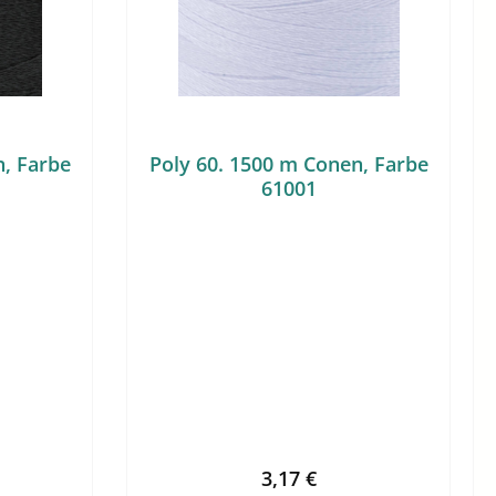
n, Farbe
Poly 60. 1500 m Conen, Farbe
61001
eis:
Regulärer Preis:
3,17 €