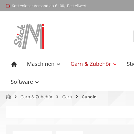
Kostenloser Versand ab € 100,- Bestellwert
springen
Zur Hauptnavigation springen
Maschinen
Garn & Zubehör
St
Software
Garn & Zubehör
Garn
Gunold