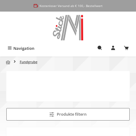
alt springen
Kostenloser Versand ab € 100,- Bestellwert
Navigation
Fundgrube
Produkte filtern