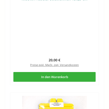
Regulärer Preis:
20,00 €
Preise exkl. MwSt. zzgl. Versandkosten
In den Warenkorb