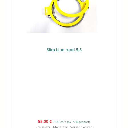
Slim Line rund 5,5
Verkaufspreis:
Regulärer Preis:
55,00 €
130,25 €
(57.77% gespart)
Preise exkl. MwSt. zzgl. Versandkosten