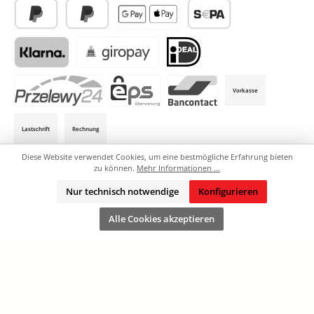
PayPal
Später Bezahlen
Apple Pay / Google Pay (via Stripe)
SEPA-Lastschrift (via Stripe)
Klarna (via Stripe)
Giropay (via Stripe)
iDeal (via Stripe)
Vorkasse
P24 (via Stripe)
EPS (via Stripe)
Bancontact (via Stripe)
Lastschrift
Rechnung
Diese Website verwendet Cookies, um eine bestmögliche Erfahrung bieten
zu können.
Mehr Informationen ...
AGB
Defektes Produkt
Downloads
Kontakt
Nur technisch notwendige
Konfigurieren
Versand und Zahlungsbedingungen
Alle Preise exkl. gesetzl. Mehrwertsteuer zzgl.
Versandkosten
und ggf.
Alle Cookies akzeptieren
Nachnahmegebühren, wenn nicht anders angegeben.
© 2026 Stickmi24 - Alle Rechte vorbehalten. Theme by
ThemeWare®