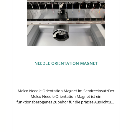
NEEDLE ORIENTATION MAGNET
Melco Needle Orientation Magnet im ServiceeinsatzDer
Melco Needle Orientation Magnet ist ein
funktionsbezogenes Zubehör für die präzise Ausrichtung
der Nadelorientierung an kompatiblen Stickmaschinen.
Er richtet sich an Anwender, die Melco-Systeme warten,
ein passendes Ersatzteil zuordnen oder bei
Servicearbeiten die Nadelposition gezielt einstellen
müssen.Gerade im gewerblichen Maschinenstickbereich