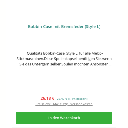
Bobbin Case mit Bremsfeder (Style L)
Qualitäts Bobbin-Case, Style L, für alle Melco-
Stickmaschinen.Diese Spulenkapsel benötigen Sie, wenn
Sie das Untergarn selber Spulen möchten.Ansonsten
verwenden Sie bitte das Bobbin-Caso ohne Bremsfeder.
Verkaufspreis:
Regulärer Preis:
26,18 €
26,47 €
(1.1% gespart)
Preise exkl. MwSt. zzgl. Versandkosten
In den Warenkorb