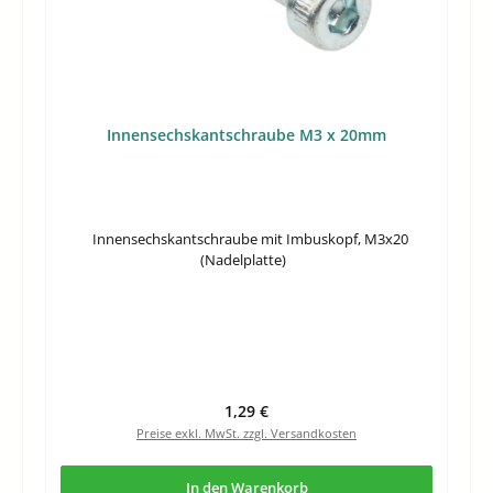
Innensechskantschraube M3 x 20mm
Innensechskantschraube mit Imbuskopf, M3x20
(Nadelplatte)
Regulärer Preis:
1,29 €
Preise exkl. MwSt. zzgl. Versandkosten
In den Warenkorb