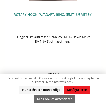
ROTARY HOOK, W/ADAPT. RING, (EMT16/EMT16+)
Original Umlaufgreifer für Melco EMT16, sowie Melco
EMT16+ Stickmaschinen.
Regulärer Preis:
290,61 €
Diese Website verwendet Cookies, um eine bestmögliche Erfahrung bieten
Preise exkl. MwSt. zzgl. Versandkosten
zu können.
Mehr Informationen ...
Nur technisch notwendige
Konfigurieren
In den Warenkorb
Alle Cookies akzeptieren