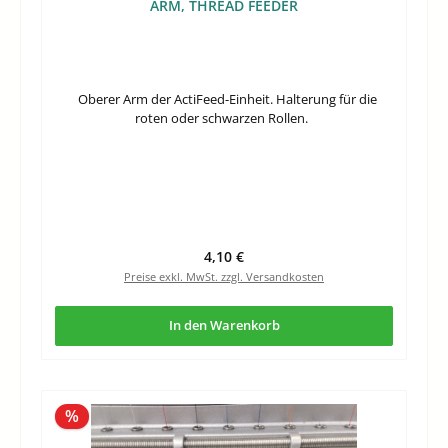
ARM, THREAD FEEDER
Oberer Arm der ActiFeed-Einheit. Halterung für die
roten oder schwarzen Rollen.
Regulärer Preis:
4,10 €
Preise exkl. MwSt. zzgl. Versandkosten
In den Warenkorb
Rabatt
%