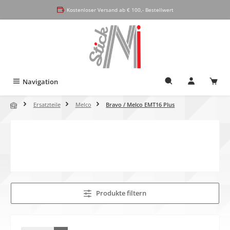
alt springen
Kostenloser Versand ab € 100,- Bestellwert
Navigation
Ersatzteile
Melco
Bravo / Melco EMT16 Plus
Produkte filtern