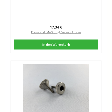
Regulärer Preis:
17,34 €
Preise exkl. MwSt. zzgl. Versandkosten
In den Warenkorb