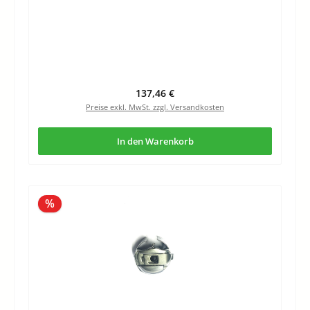
Regulärer Preis:
137,46 €
Preise exkl. MwSt. zzgl. Versandkosten
In den Warenkorb
Rabatt
%