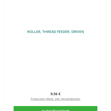
ROLLER, THREAD FEEDER, DRIVEN
Regulärer Preis:
9,56 €
Preise exkl. MwSt. zzgl. Versandkosten
In den Warenkorb