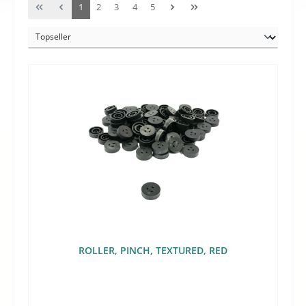
Seite
Seite
Seite
Seite
Seite
1
2
3
4
5
ROLLER, PINCH, TEXTURED, RED