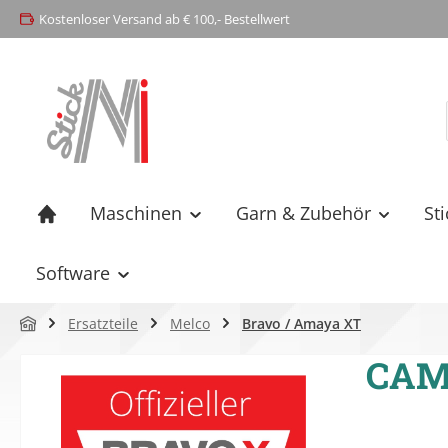
Kostenloser Versand ab € 100,- Bestellwert
springen
Zur Hauptnavigation springen
Maschinen
Garn & Zubehör
St
Software
Ersatzteile
Melco
Bravo / Amaya XT
CAM