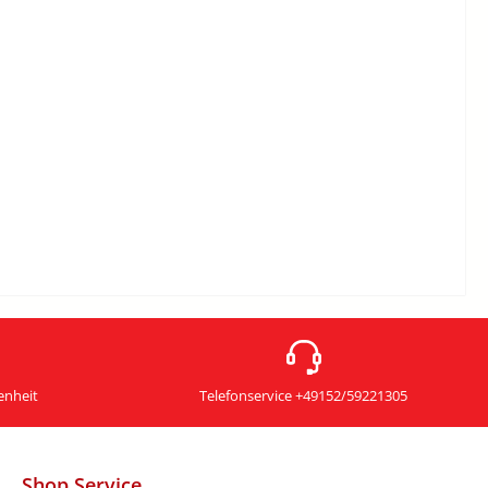
enheit
Telefonservice +49152/59221305
Shop Service