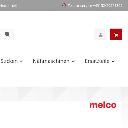
iedenheit
Telefonservice +49152/59221305
 Sticken
Nähmaschinen
Ersatzteile