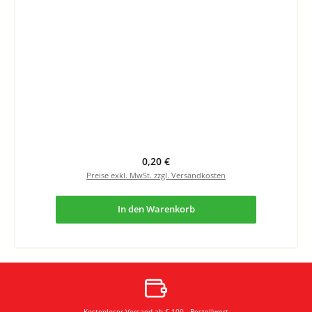
Regulärer Preis:
0,20 €
Preise exkl. MwSt. zzgl. Versandkosten
In den Warenkorb
Kostenloser Versand ab € 100,- Bestellwert