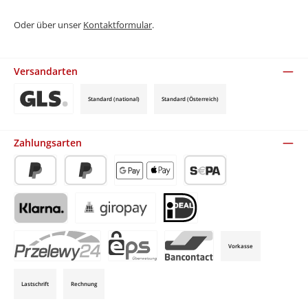
Oder über unser
Kontaktformular
.
Versandarten
Standard (national)
Standard (Österreich)
Benutzerdefiniertes Bild 3
Zahlungsarten
PayPal
Später Bezahlen
Apple Pay / Google Pay (via Stripe)
SEPA-Lastschrift (via Stripe)
Klarna (via Stripe)
Giropay (via Stripe)
iDeal (via Stripe)
Vorkasse
P24 (via Stripe)
EPS (via Stripe)
Bancontact (via Stripe)
Lastschrift
Rechnung