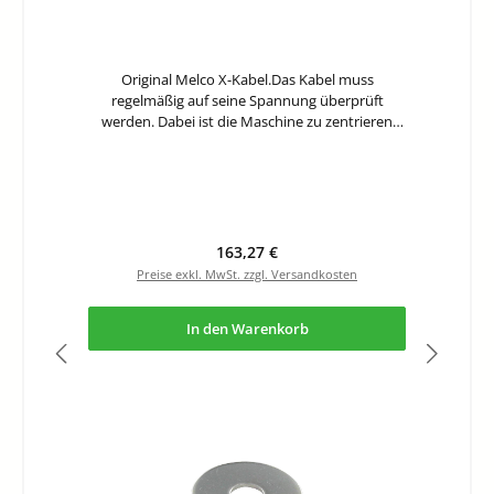
Original Melco X-Kabel.Das Kabel muss
regelmäßig auf seine Spannung überprüft
werden. Dabei ist die Maschine zu zentrieren
und die X-Kabel Spannungs-Waage (33909) zu
benutzen.
Regulärer Preis:
163,27 €
Preise exkl. MwSt. zzgl. Versandkosten
In den Warenkorb