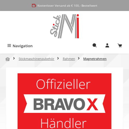
alt springen
Kostenloser Versand ab € 100,- Bestellwert
Navigation
Stickmaschinenzubehör
Rahmen
Magnetrahmen