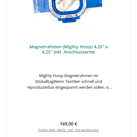
Magnetrahmen (Mighty Hoop) 4,25'' x
4,25'' inkl. Anschlussarme
Mighty Hoop Magnetrahmen im
StickalltagWenn Textilien schnell und
reproduzierbar eingespannt werden sollen, ist
der Mighty Hoop Magnetrahmen 4,25 x 4,25 Zoll
auf produktives Arbeiten an der Stickmaschine
ausgelegt. Der Magnetrahmen richtet sich an
Anwender in der gewerblichen Sticktechnik, die
kleine Flächen sauber positionieren und dabei
auf Druckstellen klassischer Klemmrahmen
Regulärer Preis:
169,00 €
verzichten möchten.Die magnetische Bauweise
Preise exkl. MwSt. zzgl. Versandkosten
passt sich unterschiedlichen Materialstärken