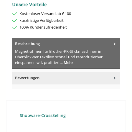
Unsere Vorteile
Kostenloser Versand ab € 100
kurzfristige Verfügbarkeit
100% Kundenzufriedenheit
Beschreibung
Magnetrahmen für Brother-PR-Stickmaschinen im
ÜberblickWer Textilien schnell und reproduzierbar
einspannen will, profitiert…
Mehr
Bewertungen
Produktgalerie überspringen
Shopware-CrossSelling