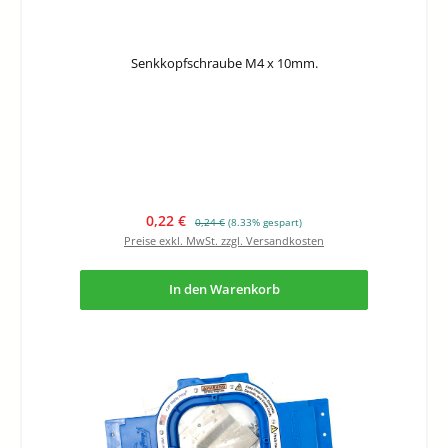
Senkkopfschraube M4 x 10mm.
Verkaufspreis:
Regulärer Preis:
0,22 €
0,24 €
(8.33% gespart)
Preise exkl. MwSt. zzgl. Versandkosten
In den Warenkorb