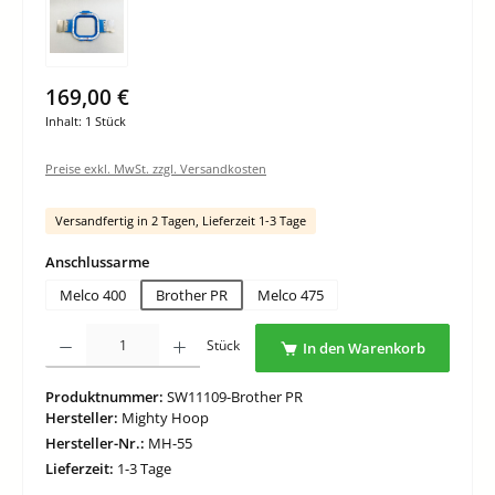
169,00 €
Inhalt:
1 Stück
Preise exkl. MwSt. zzgl. Versandkosten
Versandfertig in 2 Tagen, Lieferzeit 1-3 Tage
auswählen
Anschlussarme
Melco 400
Brother PR
Melco 475
Produkt Anzahl: Gib den gewünschten Wert ein oder benutze die Schaltflächen um di
Stück
In den Warenkorb
Produktnummer:
SW11109-Brother PR
Hersteller:
Mighty Hoop
Hersteller-Nr.:
MH-55
Lieferzeit:
1-3 Tage