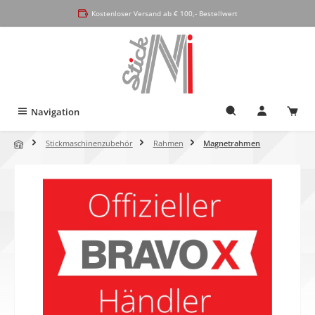
alt springen
Kostenloser Versand ab € 100,- Bestellwert
Navigation
Stickmaschinenzubehör
Rahmen
Magnetrahmen