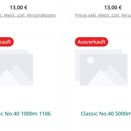
Regulärer Preis:
Regulärer P
13,00 €
13,00 €
kl. MwSt. zzgl. Versandkosten
Preise exkl. MwSt. zzgl. Ver
kauft
Ausverkauft
ic No.40 1000m 1106
Classic No.40 5000