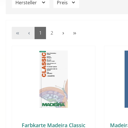
Hersteller
Preis
Seite
Seite
1
2
Farbkarte Madeira Classic
Madeir