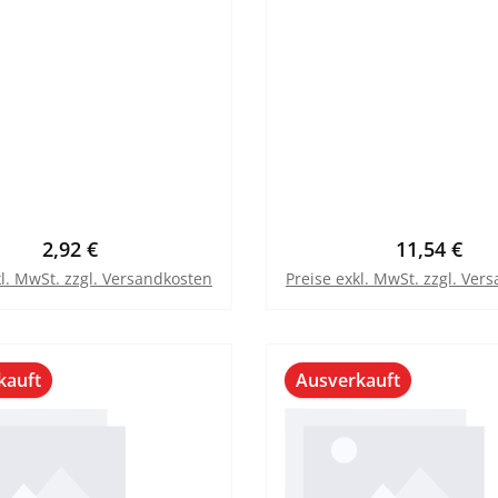
Regulärer Preis:
Regulärer P
2,92 €
11,54 €
kl. MwSt. zzgl. Versandkosten
Preise exkl. MwSt. zzgl. Ver
kauft
Ausverkauft