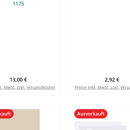
1175
Regulärer Preis:
Regulärer 
13,00 €
2,92 €
kl. MwSt. zzgl. Versandkosten
Preise exkl. MwSt. zzgl. Ver
In den Warenkorb
kauft
Ausverkauft