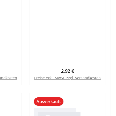
Preis:
Regulärer Preis:
2,92 €
sandkosten
Preise exkl. MwSt. zzgl. Versandkosten
Ausverkauft