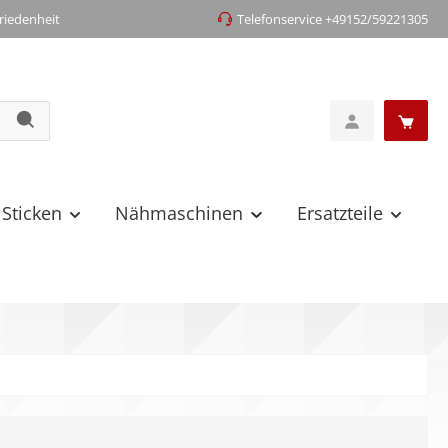
iedenheit
Telefonservice +49152/59221305
 Sticken
Nähmaschinen
Ersatzteile