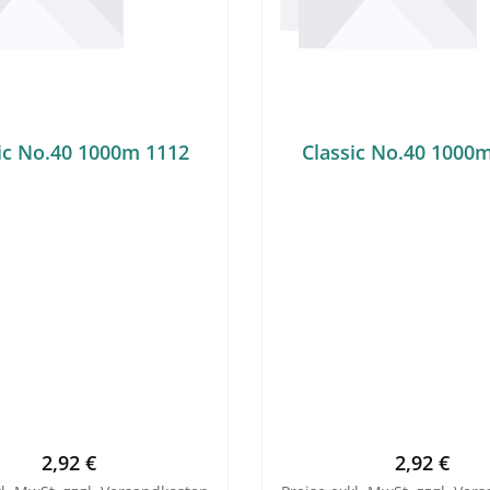
ic No.40 1000m 1112
Classic No.40 1000
Regulärer Preis:
Regulärer 
2,92 €
2,92 €