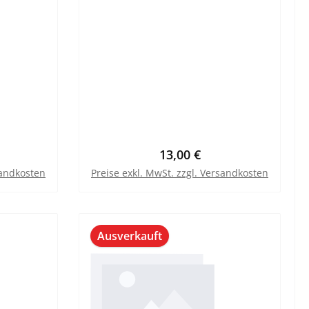
reis:
Regulärer Preis:
13,00 €
sandkosten
Preise exkl. MwSt. zzgl. Versandkosten
Ausverkauft