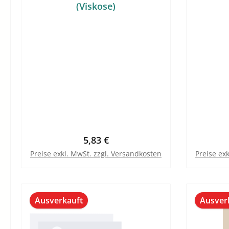
(Viskose)
Regulärer Preis:
5,83 €
Preise exkl. MwSt. zzgl. Versandkosten
Preise ex
In den Warenkorb
Ausverkauft
Ausver