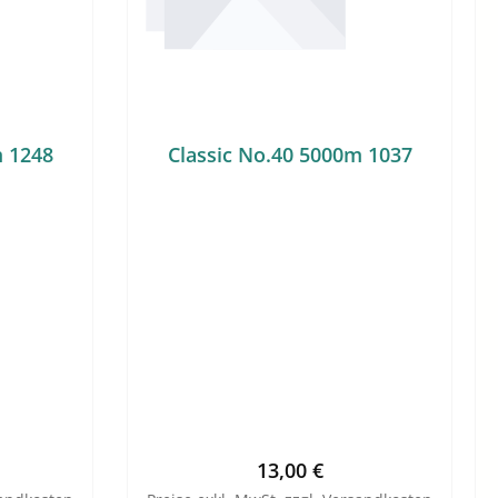
m 1248
Classic No.40 5000m 1037
Preis:
Regulärer Preis:
13,00 €