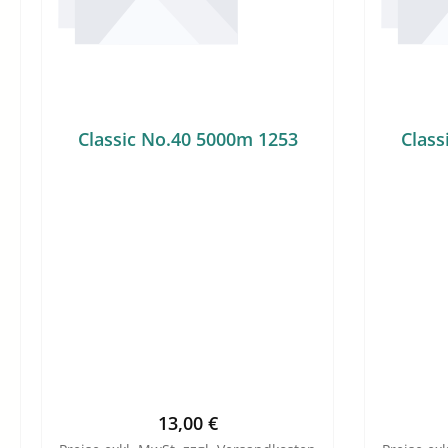
Classic No.40 5000m 1253
Class
Regulärer Preis:
13,00 €