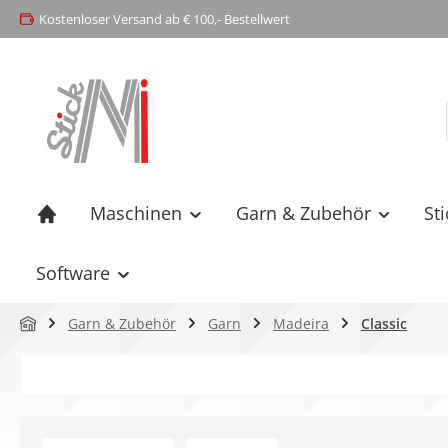
Kostenloser Versand ab € 100,- Bestellwert
springen
Zur Hauptnavigation springen
Maschinen
Garn & Zubehör
St
Software
Garn & Zubehör
Garn
Madeira
Classic