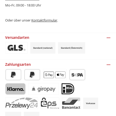
Mo-Fr, 09:00 - 18:00 Uhr
Oder über unser
Kontaktformular
.
Versandarten
Standard (national)
Standard (Österreich)
Benutzerdefiniertes Bild 3
Zahlungsarten
PayPal
Später Bezahlen
Apple Pay / Google Pay (via Stripe)
SEPA-Lastschrift (via Stripe)
Klarna (via Stripe)
Giropay (via Stripe)
iDeal (via Stripe)
Vorkasse
P24 (via Stripe)
EPS (via Stripe)
Bancontact (via Stripe)