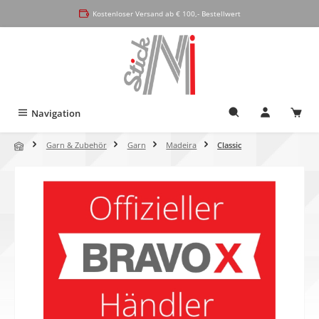
alt springen
Kostenloser Versand ab € 100,- Bestellwert
Navigation
Garn & Zubehör
Garn
Madeira
Classic