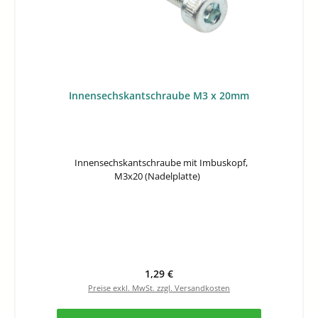
Innensechskantschraube M3 x 20mm
Innensechskantschraube mit Imbuskopf,
M3x20 (Nadelplatte)
Regulärer Preis:
1,29 €
Preise exkl. MwSt. zzgl. Versandkosten