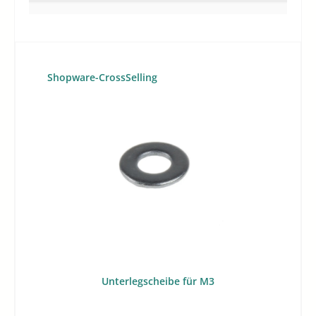
Produktgalerie überspringen
Shopware-CrossSelling
Unterlegscheibe für M3