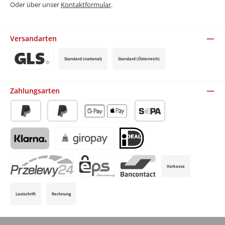
Oder über unser
Kontaktformular
.
Versandarten
Standard (national)
Standard (Österreich)
Benutzerdefiniertes Bild 3
Zahlungsarten
PayPal
Später Bezahlen
Apple Pay / Google Pay (via Stripe)
SEPA-Lastschrift (via Stripe)
Klarna (via Stripe)
Giropay (via Stripe)
iDeal (via Stripe)
Vorkasse
P24 (via Stripe)
EPS (via Stripe)
Bancontact (via Stripe)
Lastschrift
Rechnung