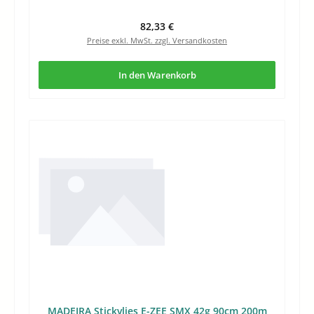
Regulärer Preis:
82,33 €
Preise exkl. MwSt. zzgl. Versandkosten
In den Warenkorb
MADEIRA Stickvlies E-ZEE SMX 42g 90cm 200m