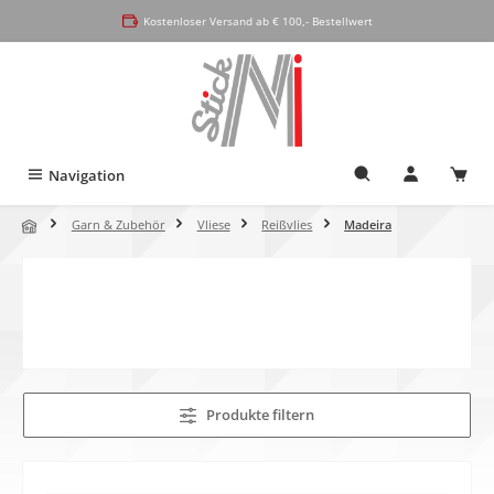
alt springen
Kostenloser Versand ab € 100,- Bestellwert
Navigation
Garn & Zubehör
Vliese
Reißvlies
Madeira
Produkte filtern