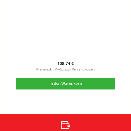
Regulärer Preis:
108,74 €
Preise exkl. MwSt. zzgl. Versandkosten
In den Warenkorb