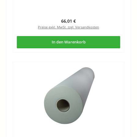
Regulärer Preis:
66,01 €
Preise exkl. MwSt. zzgl. Versandkosten
In den Warenkorb