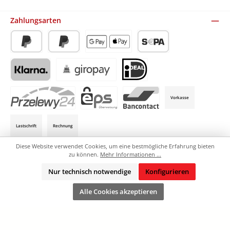
Benutzerdefiniertes Bild 3
Zahlungsarten
PayPal
Später Bezahlen
Apple Pay / Google Pay (via Stripe)
SEPA-Lastschrift (via Stripe)
Klarna (via Stripe)
Giropay (via Stripe)
iDeal (via Stripe)
Vorkasse
P24 (via Stripe)
EPS (via Stripe)
Bancontact (via Stripe)
Lastschrift
Rechnung
Diese Website verwendet Cookies, um eine bestmögliche Erfahrung bieten
zu können.
Mehr Informationen ...
AGB
Defektes Produkt
Downloads
Kontakt
Nur technisch notwendige
Konfigurieren
Versand und Zahlungsbedingungen
Alle Preise exkl. gesetzl. Mehrwertsteuer zzgl.
Versandkosten
und ggf.
Alle Cookies akzeptieren
Nachnahmegebühren, wenn nicht anders angegeben.
© 2026 Stickmi24 - Alle Rechte vorbehalten. Theme by
ThemeWare®