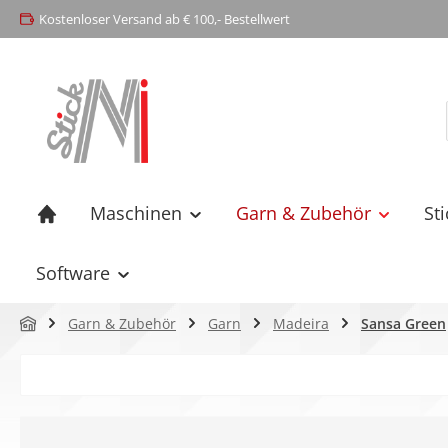
Kostenloser Versand ab € 100,- Bestellwert
springen
Zur Hauptnavigation springen
Maschinen
Garn & Zubehör
St
Software
Garn & Zubehör
Garn
Madeira
Sansa Green