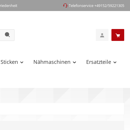
iedenheit
Telefonservice +49152/59221305
 Sticken
Nähmaschinen
Ersatzteile