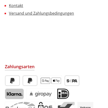
Kontakt
Versand und Zahlungsbedingungen
Zahlungsarten
PayPal
Später Bezahlen
Apple Pay / Google Pay (via Stripe)
SEPA-Lastschrift (via Str
Klarna (via Stripe)
Giropay (via Stripe)
iDeal (via Stripe)
Vorkasse