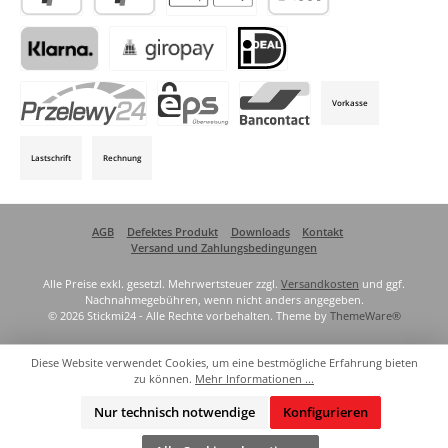
PayPal
Später Bezahlen
Apple Pay / Google Pay (via Stripe)
SEPA-Lastschrift (via Stripe)
Klarna (via Stripe)
Giropay (via Stripe)
iDeal (via Stripe)
Vorkasse
P24 (via Stripe)
EPS (via Stripe)
Bancontact (via Stripe)
Lastschrift
Rechnung
AGB
Defektes Produkt
Downloads
Kontakt
Versand und Zahlungsbedingungen
Alle Preise exkl. gesetzl. Mehrwertsteuer zzgl.
Versandkosten
und ggf.
Nachnahmegebühren, wenn nicht anders angegeben.
© 2026 Stickmi24 - Alle Rechte vorbehalten. Theme by
ThemeWare®
Diese Website verwendet Cookies, um eine bestmögliche Erfahrung bieten
zu können.
Mehr Informationen ...
Nur technisch notwendige
Konfigurieren