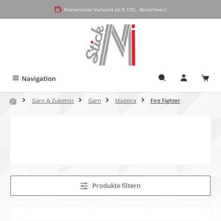
alt springen
Kostenloser Versand ab € 100,- Bestellwert
Navigation
Garn & Zubehör
Garn
Madeira
Fire Fighter
Produkte filtern