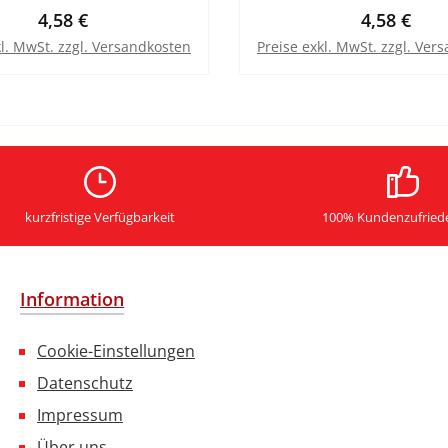
Regulärer Preis:
Regulärer 
4,58 €
4,58 €
kl. MwSt. zzgl. Versandkosten
Preise exkl. MwSt. zzgl. Ver
In den Warenkorb
In den Warenkor
kurzfristige Verfügbarkeit
100% Kundenzufried
Information
Cookie-Einstellungen
Datenschutz
Impressum
Über uns