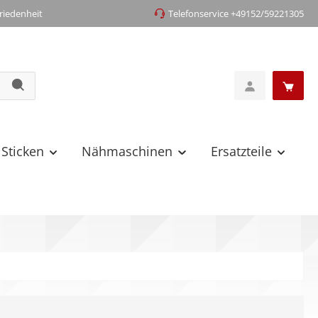
iedenheit
Telefonservice +49152/59221305
 Sticken
Nähmaschinen
Ersatzteile