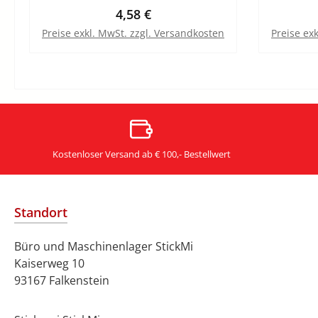
Regulärer Preis:
4,58 €
Preise exkl. MwSt. zzgl. Versandkosten
Preise ex
In den Warenkorb
Kostenloser Versand ab € 100,- Bestellwert
Standort
Büro und Maschinenlager StickMi
Kaiserweg 10
93167 Falkenstein