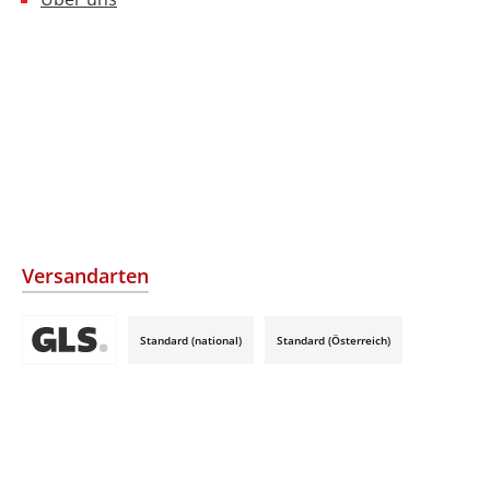
Versandarten
Standard (national)
Standard (Österreich)
Benutzerdefiniertes Bild 3