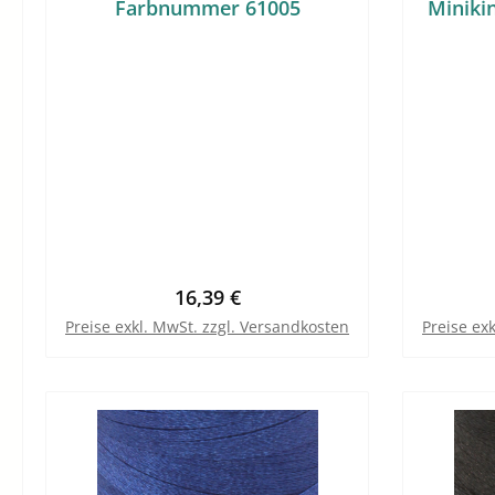
Farbnummer 61005
Miniki
Regulärer Preis:
16,39 €
Preise exkl. MwSt. zzgl. Versandkosten
Preise ex
In den Warenkorb