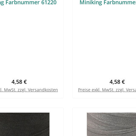
ng Farbnummer 61220
Miniking Farbnumme
Regulärer Preis:
Regulärer 
4,58 €
4,58 €
kl. MwSt. zzgl. Versandkosten
Preise exkl. MwSt. zzgl. Ver
In den Warenkorb
In den Warenkor