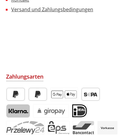
Versand und Zahlungsbedingungen
Zahlungsarten
PayPal
Später Bezahlen
Apple Pay / Google Pay (via Stripe)
SEPA-Lastschrift (via Str
Klarna (via Stripe)
Giropay (via Stripe)
iDeal (via Stripe)
Vorkasse