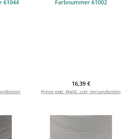
r 61044
Farbnummer 61002
Preis:
Regulärer Preis:
16,39 €
sandkosten
Preise exkl. MwSt. zzgl. Versandkosten
b
In den Warenkorb