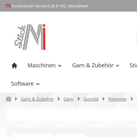
Kostenloser Versand ab € 100,- Bestellwert
springen
Zur Hauptnavigation springen
Maschinen
Garn & Zubehör
St
Software
Garn & Zubehör
Garn
Gunold
Polyester