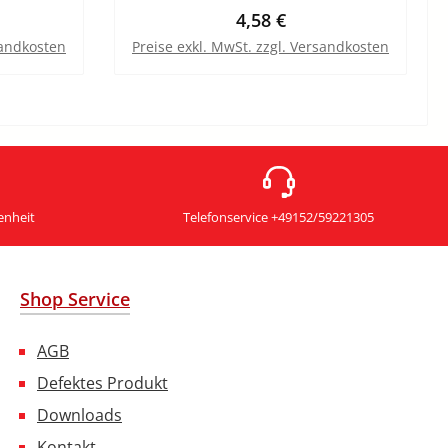
Preis:
Regulärer Preis:
4,58 €
sandkosten
Preise exkl. MwSt. zzgl. Versandkosten
b
In den Warenkorb
enheit
Telefonservice +49152/59221305
Shop Service
AGB
Defektes Produkt
Downloads
Kontakt