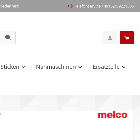
iedenheit
Telefonservice +49152/59221305
 Sticken
Nähmaschinen
Ersatzteile
Y