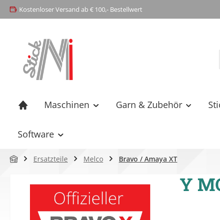
Kostenloser Versand ab € 100,- Bestellwert
springen
Zur Hauptnavigation springen
Maschinen
Garn & Zubehör
St
Software
Ersatzteile
Melco
Bravo / Amaya XT
Y M