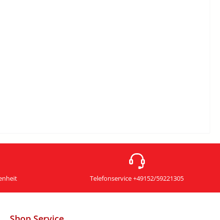
enheit
Telefonservice +49152/59221305
Shop Service