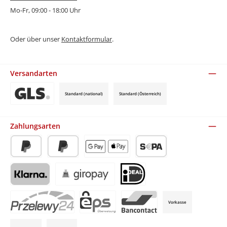
Mo-Fr, 09:00 - 18:00 Uhr
Oder über unser
Kontaktformular
.
Versandarten
Standard (national)
Standard (Österreich)
Benutzerdefiniertes Bild 3
Zahlungsarten
PayPal
Später Bezahlen
Apple Pay / Google Pay (via Stripe)
SEPA-Lastschrift (via Stripe)
Klarna (via Stripe)
Giropay (via Stripe)
iDeal (via Stripe)
Vorkasse
P24 (via Stripe)
EPS (via Stripe)
Bancontact (via Stripe)