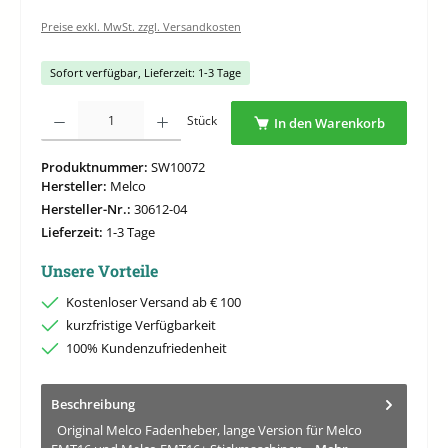
Preise exkl. MwSt. zzgl. Versandkosten
Sofort verfügbar, Lieferzeit: 1-3 Tage
Produkt Anzahl: Gib den gewünschten Wert ein oder benutze die Schaltflächen um di
Stück
In den Warenkorb
Produktnummer:
SW10072
Hersteller:
Melco
Hersteller-Nr.:
30612-04
Lieferzeit:
1-3 Tage
Unsere Vorteile
Kostenloser Versand ab € 100
kurzfristige Verfügbarkeit
100% Kundenzufriedenheit
Beschreibung
Original Melco Fadenheber, lange Version für Melco