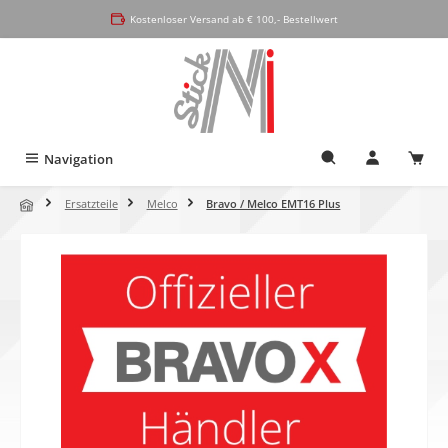
alt springen
Kostenloser Versand ab € 100,- Bestellwert
Navigation
Ersatzteile
Melco
Bravo / Melco EMT16 Plus