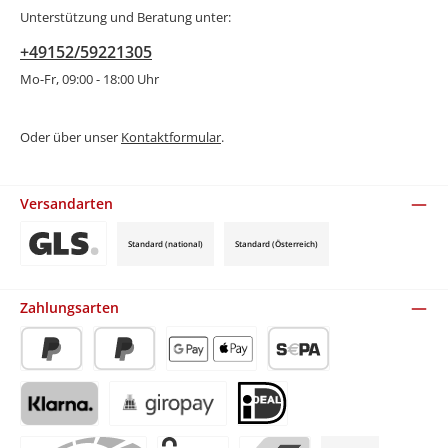
Unterstützung und Beratung unter:
+49152/59221305
Mo-Fr, 09:00 - 18:00 Uhr
Oder über unser
Kontaktformular
.
Versandarten
Standard (national)
Standard (Österreich)
Benutzerdefiniertes Bild 3
Zahlungsarten
PayPal
Später Bezahlen
Apple Pay / Google Pay (via Stripe)
SEPA-Lastschrift (via Stripe)
Klarna (via Stripe)
Giropay (via Stripe)
iDeal (via Stripe)