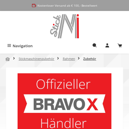
alt springen
Kostenloser Versand ab € 100,- Bestellwert
Navigation
Stickmaschinenzubehör
Rahmen
Zubehör