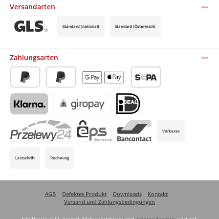
Versandarten
Standard (national)
Standard (Österreich)
Benutzerdefiniertes Bild 3
Zahlungsarten
PayPal
Später Bezahlen
Apple Pay / Google Pay (via Stripe)
SEPA-Lastschrift (via Stripe)
Klarna (via Stripe)
Giropay (via Stripe)
iDeal (via Stripe)
Vorkasse
P24 (via Stripe)
EPS (via Stripe)
Bancontact (via Stripe)
Lastschrift
Rechnung
AGB
Defektes Produkt
Downloads
Kontakt
Versand und Zahlungsbedingungen