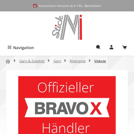
alt springen
Kostenloser Versand ab € 100,- Bestellwert
Navigation
Garn & Zubehör
Garn
Rheingold
Viskose