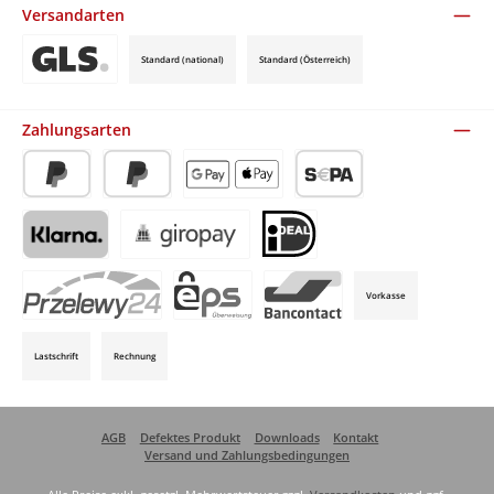
Versandarten
Standard (national)
Standard (Österreich)
Benutzerdefiniertes Bild 3
Zahlungsarten
PayPal
Später Bezahlen
Apple Pay / Google Pay (via Stripe)
SEPA-Lastschrift (via Stripe)
Klarna (via Stripe)
Giropay (via Stripe)
iDeal (via Stripe)
Vorkasse
P24 (via Stripe)
EPS (via Stripe)
Bancontact (via Stripe)
Lastschrift
Rechnung
AGB
Defektes Produkt
Downloads
Kontakt
Versand und Zahlungsbedingungen