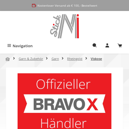
alt springen
Kostenloser Versand ab € 100,- Bestellwert
Navigation
Garn & Zubehör
Garn
Rheingold
Viskose