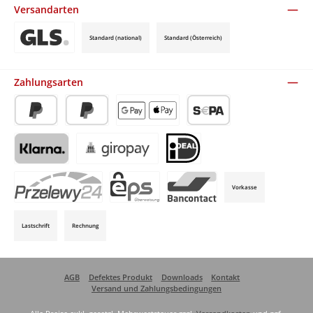
Versandarten
Standard (national)
Standard (Österreich)
Benutzerdefiniertes Bild 3
Zahlungsarten
PayPal
Später Bezahlen
Apple Pay / Google Pay (via Stripe)
SEPA-Lastschrift (via Stripe)
Klarna (via Stripe)
Giropay (via Stripe)
iDeal (via Stripe)
Vorkasse
P24 (via Stripe)
EPS (via Stripe)
Bancontact (via Stripe)
Lastschrift
Rechnung
AGB
Defektes Produkt
Downloads
Kontakt
Versand und Zahlungsbedingungen