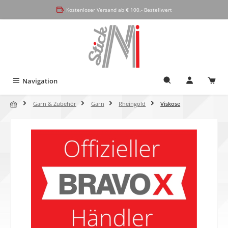
alt springen
Kostenloser Versand ab € 100,- Bestellwert
Navigation
Garn & Zubehör
Garn
Rheingold
Viskose