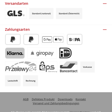
Versandarten
Standard (national)
Standard (Österreich)
Benutzerdefiniertes Bild 3
Zahlungsarten
PayPal
Später Bezahlen
Apple Pay / Google Pay (via Stripe)
SEPA-Lastschrift (via Stripe)
Klarna (via Stripe)
Giropay (via Stripe)
iDeal (via Stripe)
Vorkasse
P24 (via Stripe)
EPS (via Stripe)
Bancontact (via Stripe)
Lastschrift
Rechnung
AGB
Defektes Produkt
Downloads
Kontakt
Versand und Zahlungsbedingungen