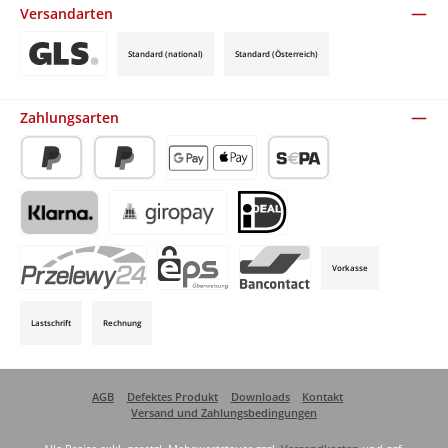
Versandarten
Standard (national)
Standard (Österreich)
Benutzerdefiniertes Bild 3
Zahlungsarten
PayPal
Später Bezahlen
Apple Pay / Google Pay (via Stripe)
SEPA-Lastschrift (via Stripe)
Klarna (via Stripe)
Giropay (via Stripe)
iDeal (via Stripe)
Vorkasse
P24 (via Stripe)
EPS (via Stripe)
Bancontact (via Stripe)
Lastschrift
Rechnung
AGB
Defektes Produkt
Downloads
Kontakt
Versand und Zahlungsbedingungen