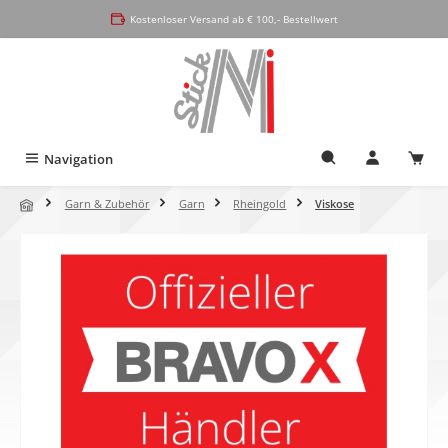
alt springen
Kostenloser Versand ab € 100,- Bestellwert
Navigation
Garn & Zubehör
Garn
Rheingold
Viskose