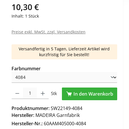
10,30 €
Inhalt:
1 Stück
Preise exkl. MwSt. zzgl. Versandkosten
Versandfertig in 5 Tagen, Lieferzeit Artikel wird
kurzfristig für Sie bestellt!
auswählen
Farbnummer
Produkt Anzahl: Gib den gewünschten Wert ein oder benutze die Schaltfl
Stk
In den Warenkorb
Produktnummer:
SW22149-4084
Hersteller:
MADEIRA Garnfabrik
Hersteller-Nr.:
60AAM405000-4084