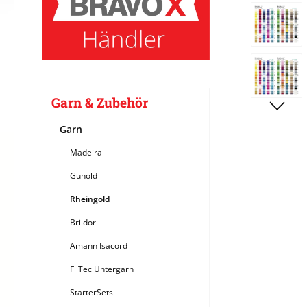
Bildergale
Garn & Zubehör
Garn
Madeira
Gunold
Rheingold
Brildor
Amann Isacord
FilTec Untergarn
StarterSets