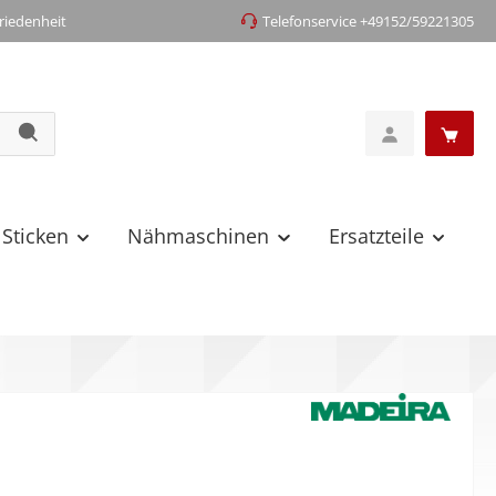
iedenheit
Telefonservice +49152/59221305
 Sticken
Nähmaschinen
Ersatzteile