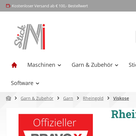
Kostenloser Versand ab € 100,- Bestellwert
springen
Zur Hauptnavigation springen
Maschinen
Garn & Zubehör
St
Software
Garn & Zubehör
Garn
Rheingold
Viskose
Rhei