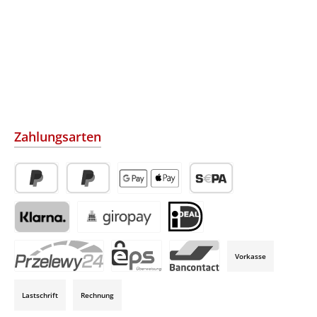
Zahlungsarten
PayPal
Später Bezahlen
Apple Pay / Google Pay (via Stripe)
SEPA-Lastschrift (via Str
Klarna (via Stripe)
Giropay (via Stripe)
iDeal (via Stripe)
Vorkasse
P24 (via Stripe)
EPS (via Stripe)
Bancontact (via Stripe)
Lastschrift
Rechnung