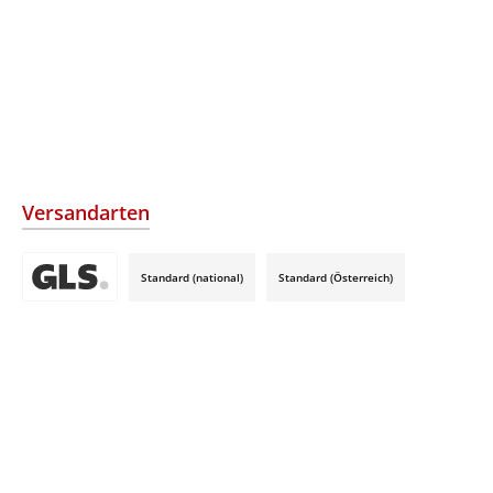
Versandarten
Standard (national)
Standard (Österreich)
Benutzerdefiniertes Bild 3