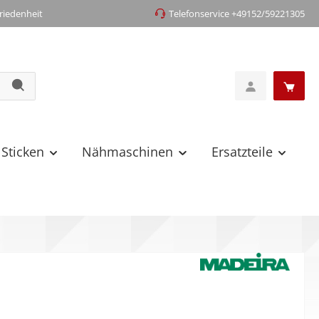
iedenheit
Telefonservice +49152/59221305
 Sticken
Nähmaschinen
Ersatzteile