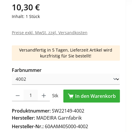
10,30 €
Inhalt:
1 Stück
Preise exkl. MwSt. zzgl. Versandkosten
Versandfertig in 5 Tagen, Lieferzeit Artikel wird
kurzfristig für Sie bestellt!
auswählen
Farbnummer
Produkt Anzahl: Gib den gewünschten Wert ein oder benutze die Schaltfl
Stk
In den Warenkorb
Produktnummer:
SW22149-4002
Hersteller:
MADEIRA Garnfabrik
Hersteller-Nr.:
60AAM405000-4002