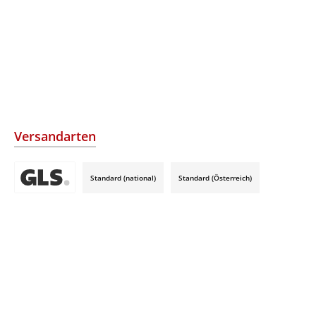
Versandarten
Standard (national)
Standard (Österreich)
Benutzerdefiniertes Bild 3