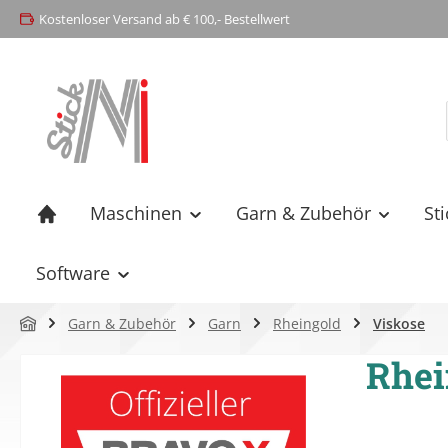
Kostenloser Versand ab € 100,- Bestellwert
springen
Zur Hauptnavigation springen
Maschinen
Garn & Zubehör
St
Software
Garn & Zubehör
Garn
Rheingold
Viskose
Rhei