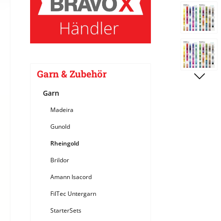
Bildergale
Garn & Zubehör
Garn
Madeira
Gunold
Rheingold
Brildor
Amann Isacord
FilTec Untergarn
StarterSets