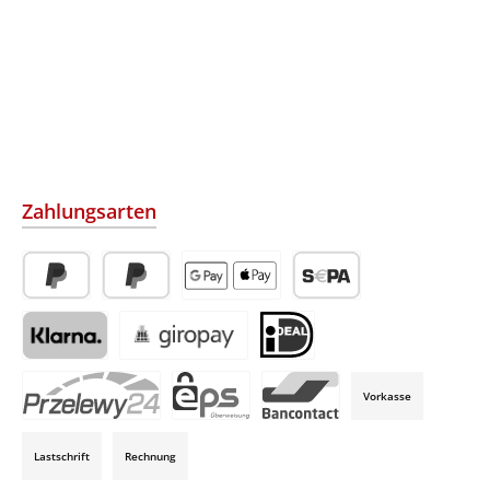
Zahlungsarten
PayPal
Später Bezahlen
Apple Pay / Google Pay (via Stripe)
SEPA-Lastschrift (via Str
Klarna (via Stripe)
Giropay (via Stripe)
iDeal (via Stripe)
Vorkasse
P24 (via Stripe)
EPS (via Stripe)
Bancontact (via Stripe)
Lastschrift
Rechnung