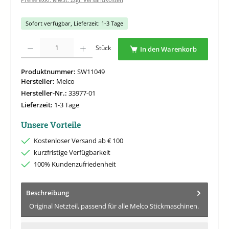
Sofort verfügbar, Lieferzeit: 1-3 Tage
Produkt Anzahl: Gib den gewünschten Wert ein oder benutze die Schaltflächen um di
Stück
In den Warenkorb
Produktnummer:
SW11049
Hersteller:
Melco
Hersteller-Nr.:
33977-01
Lieferzeit:
1-3 Tage
Unsere Vorteile
Kostenloser Versand ab € 100
kurzfristige Verfügbarkeit
100% Kundenzufriedenheit
Beschreibung
Original Netzteil, passend für alle Melco Stickmaschinen.