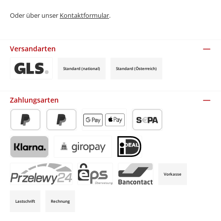
Oder über unser
Kontaktformular
.
Versandarten
Standard (national)
Standard (Österreich)
Benutzerdefiniertes Bild 3
Zahlungsarten
PayPal
Später Bezahlen
Apple Pay / Google Pay (via Stripe)
SEPA-Lastschrift (via Stripe)
Klarna (via Stripe)
Giropay (via Stripe)
iDeal (via Stripe)
Vorkasse
P24 (via Stripe)
EPS (via Stripe)
Bancontact (via Stripe)
Lastschrift
Rechnung