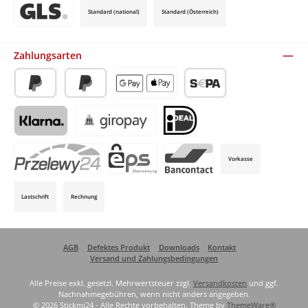
Standard (national)
Standard (Österreich)
Benutzerdefiniertes Bild 3
Zahlungsarten
PayPal
Später Bezahlen
Apple Pay / Google Pay (via Stripe)
SEPA-Lastschrift (via Stripe)
Klarna (via Stripe)
Giropay (via Stripe)
iDeal (via Stripe)
Vorkasse
P24 (via Stripe)
EPS (via Stripe)
Bancontact (via Stripe)
Lastschrift
Rechnung
AGB
Defektes Produkt
Downloads
Kontakt
Versand und Zahlungsbedingungen
Alle Preise exkl. gesetzl. Mehrwertsteuer zzgl.
Versandkosten
und ggf.
Nachnahmegebühren, wenn nicht anders angegeben.
© 2026 Stickmi24 - Alle Rechte vorbehalten. Theme by
ThemeWare®