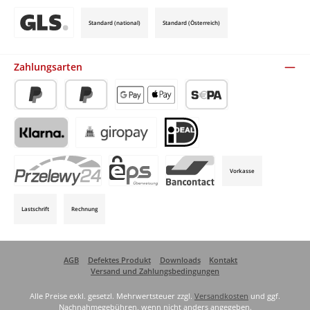
Standard (national)
Standard (Österreich)
Benutzerdefiniertes Bild 3
Zahlungsarten
PayPal
Später Bezahlen
Apple Pay / Google Pay (via Stripe)
SEPA-Lastschrift (via Stripe)
Klarna (via Stripe)
Giropay (via Stripe)
iDeal (via Stripe)
Vorkasse
P24 (via Stripe)
EPS (via Stripe)
Bancontact (via Stripe)
Lastschrift
Rechnung
AGB
Defektes Produkt
Downloads
Kontakt
Versand und Zahlungsbedingungen
Alle Preise exkl. gesetzl. Mehrwertsteuer zzgl.
Versandkosten
und ggf.
Nachnahmegebühren, wenn nicht anders angegeben.