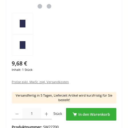
9,68 €
Inhalt:
1 Stück
Preise exkl. MwSt. zzgl. Versandkosten
Versandfertig in 5 Tagen, Lieferzeit Artikel wird kurzfristig für Sie
bestellt!
Produkt Anzahl: Gib den gewünschten Wert ein oder benutze die Schaltflächen um di
Stück
In den Warenkorb
Produktnummer:
SW22700