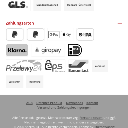
Standard (national)
Standard (Österreich)
Benutzerdefiniertes Bild 3
Zahlungsarten
PayPal
Später Bezahlen
Apple Pay / Google Pay (via Stripe)
SEPA-Lastschrift (via Stripe)
Klarna (via Stripe)
Giropay (via Stripe)
iDeal (via Stripe)
Vorkasse
P24 (via Stripe)
EPS (via Stripe)
Bancontact (via Stripe)
Lastschrift
Rechnung
AGB
Defektes Produkt
Downloads
Kontakt
Versand und Zahlungsbedingungen
Alle Preise exkl. gesetzl. Mehrwertsteuer zzgl.
Versandkosten
und ggf.
Nachnahmegebühren, wenn nicht anders angegeben.
© 2026 Stickmi24 - Alle Rechte vorbehalten. Theme by
ThemeWare®