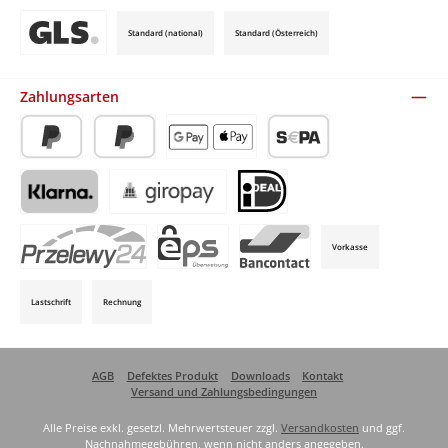
Standard (national)
Standard (Österreich)
Benutzerdefiniertes Bild 3
Zahlungsarten
PayPal
Später Bezahlen
Apple Pay / Google Pay (via Stripe)
SEPA-Lastschrift (via Stripe)
Klarna (via Stripe)
Giropay (via Stripe)
iDeal (via Stripe)
Vorkasse
P24 (via Stripe)
EPS (via Stripe)
Bancontact (via Stripe)
Lastschrift
Rechnung
AGB
Defektes Produkt
Downloads
Kontakt
Versand und Zahlungsbedingungen
Alle Preise exkl. gesetzl. Mehrwertsteuer zzgl.
Versandkosten
und ggf.
Nachnahmegebühren, wenn nicht anders angegeben.