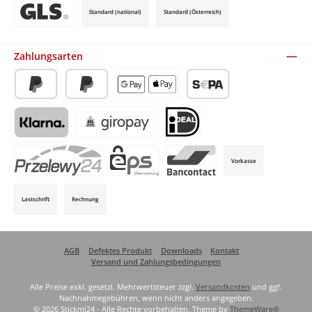
Standard (national)
Standard (Österreich)
Benutzerdefiniertes Bild 3
Zahlungsarten
PayPal
Später Bezahlen
Apple Pay / Google Pay (via Stripe)
SEPA-Lastschrift (via Stripe)
Klarna (via Stripe)
Giropay (via Stripe)
iDeal (via Stripe)
Vorkasse
P24 (via Stripe)
EPS (via Stripe)
Bancontact (via Stripe)
Lastschrift
Rechnung
AGB
Defektes Produkt
Downloads
Kontakt
Versand und Zahlungsbedingungen
Alle Preise exkl. gesetzl. Mehrwertsteuer zzgl.
Versandkosten
und ggf.
Nachnahmegebühren, wenn nicht anders angegeben.
© 2026 Stickmi24 - Alle Rechte vorbehalten. Theme by
ThemeWare®