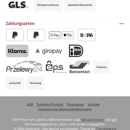
Standard (national)
Standard (Österreich)
Benutzerdefiniertes Bild 3
Zahlungsarten
PayPal
Später Bezahlen
Apple Pay / Google Pay (via Stripe)
SEPA-Lastschrift (via Stripe)
Klarna (via Stripe)
Giropay (via Stripe)
iDeal (via Stripe)
Vorkasse
P24 (via Stripe)
EPS (via Stripe)
Bancontact (via Stripe)
Lastschrift
Rechnung
AGB
Defektes Produkt
Downloads
Kontakt
Versand und Zahlungsbedingungen
Alle Preise exkl. gesetzl. Mehrwertsteuer zzgl.
Versandkosten
und ggf.
Nachnahmegebühren, wenn nicht anders angegeben.
© 2026 Stickmi24 - Alle Rechte vorbehalten. Theme by
ThemeWare®