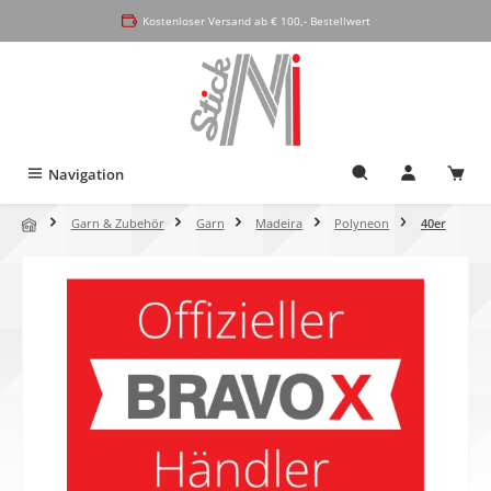
alt springen
Kostenloser Versand ab € 100,- Bestellwert
Navigation
Garn & Zubehör
Garn
Madeira
Polyneon
40er