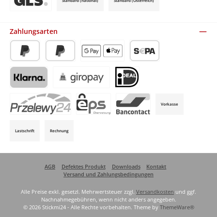
Standard (national)
Standard (Österreich)
Benutzerdefiniertes Bild 3
Zahlungsarten
PayPal
Später Bezahlen
Apple Pay / Google Pay (via Stripe)
SEPA-Lastschrift (via Stripe)
Klarna (via Stripe)
Giropay (via Stripe)
iDeal (via Stripe)
Vorkasse
P24 (via Stripe)
EPS (via Stripe)
Bancontact (via Stripe)
Lastschrift
Rechnung
AGB
Defektes Produkt
Downloads
Kontakt
Versand und Zahlungsbedingungen
Alle Preise exkl. gesetzl. Mehrwertsteuer zzgl.
Versandkosten
und ggf.
Nachnahmegebühren, wenn nicht anders angegeben.
© 2026 Stickmi24 - Alle Rechte vorbehalten. Theme by
ThemeWare®