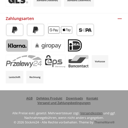
Standard (national)
Standard (Österreich)
Benutzerdefiniertes Bild 3
Zahlungsarten
PayPal
Später Bezahlen
Apple Pay / Google Pay (via Stripe)
SEPA-Lastschrift (via Stripe)
Klarna (via Stripe)
Giropay (via Stripe)
iDeal (via Stripe)
Vorkasse
P24 (via Stripe)
EPS (via Stripe)
Bancontact (via Stripe)
Lastschrift
Rechnung
AGB
Defektes Produkt
Downloads
Kontakt
Versand und Zahlungsbedingungen
Alle Preise exkl. gesetzl. Mehrwertsteuer zzgl.
Versandkosten
und ggf.
Nachnahmegebühren, wenn nicht anders angegeben.
© 2026 Stickmi24 - Alle Rechte vorbehalten. Theme by
ThemeWare®