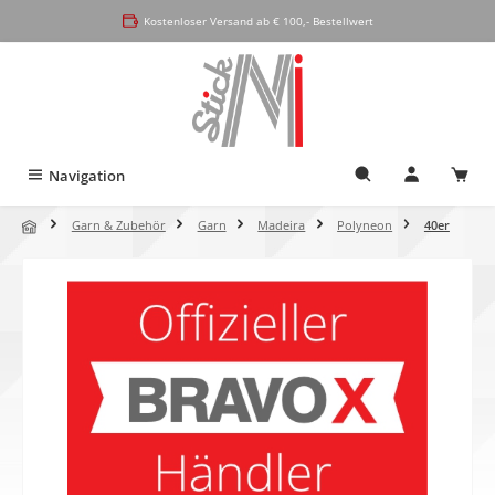
alt springen
Kostenloser Versand ab € 100,- Bestellwert
Navigation
Garn & Zubehör
Garn
Madeira
Polyneon
40er