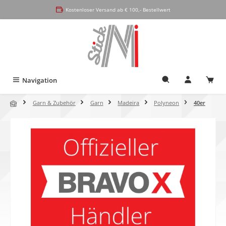
alt springen
Kostenloser Versand ab € 100,- Bestellwert
Navigation
Garn & Zubehör
Garn
Madeira
Polyneon
40er