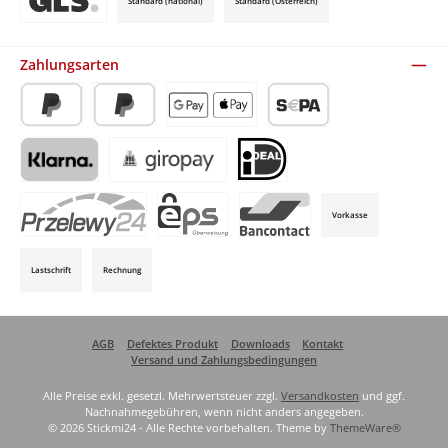
Standard (national)
Standard (Österreich)
Benutzerdefiniertes Bild 3
Zahlungsarten
PayPal
Später Bezahlen
Apple Pay / Google Pay (via Stripe)
SEPA-Lastschrift (via Stripe)
Klarna (via Stripe)
Giropay (via Stripe)
iDeal (via Stripe)
Vorkasse
P24 (via Stripe)
EPS (via Stripe)
Bancontact (via Stripe)
Lastschrift
Rechnung
AGB
Defektes Produkt
Downloads
Kontakt
Versand und Zahlungsbedingungen
Alle Preise exkl. gesetzl. Mehrwertsteuer zzgl.
Versandkosten
und ggf.
Nachnahmegebühren, wenn nicht anders angegeben.
© 2026 Stickmi24 - Alle Rechte vorbehalten. Theme by
ThemeWare®