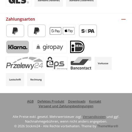
Standard (national)
Standard (Österreich)
Benutzerdefiniertes Bild 3
Zahlungsarten
PayPal
Später Bezahlen
Apple Pay / Google Pay (via Stripe)
SEPA-Lastschrift (via Stripe)
Klarna (via Stripe)
Giropay (via Stripe)
iDeal (via Stripe)
Vorkasse
P24 (via Stripe)
EPS (via Stripe)
Bancontact (via Stripe)
Lastschrift
Rechnung
AGB
Defektes Produkt
Downloads
Kontakt
Versand und Zahlungsbedingungen
Alle Preise exkl. gesetzl. Mehrwertsteuer zzgl.
Versandkosten
und ggf.
Nachnahmegebühren, wenn nicht anders angegeben.
© 2026 Stickmi24 - Alle Rechte vorbehalten. Theme by
ThemeWare®