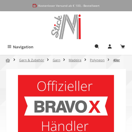
alt springen
Kostenloser Versand ab € 100,- Bestellwert
Navigation
Garn & Zubehör
Garn
Madeira
Polyneon
40er