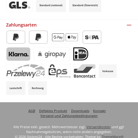
Standard (national)
Standard (Österreich)
Benutzerdefiniertes Bild 3
Zahlungsarten
PayPal
Später Bezahlen
Apple Pay / Google Pay (via Stripe)
SEPA-Lastschrift (via Stripe)
Klarna (via Stripe)
Giropay (via Stripe)
iDeal (via Stripe)
Vorkasse
P24 (via Stripe)
EPS (via Stripe)
Bancontact (via Stripe)
Lastschrift
Rechnung
AGB
Defektes Produkt
Downloads
Kontakt
Versand und Zahlungsbedingungen
Alle Preise exkl. gesetzl. Mehrwertsteuer zzgl.
Versandkosten
und ggf.
Nachnahmegebühren, wenn nicht anders angegeben.
© 2026 Stickmi24 - Alle Rechte vorbehalten. Theme by
ThemeWare®