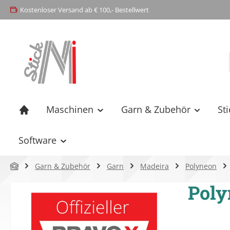
Kostenloser Versand ab € 100,- Bestellwert
springen
Zur Hauptnavigation springen
Maschinen
Garn & Zubehör
St
Software
Garn & Zubehör
Garn
Madeira
Polyneon
Poly