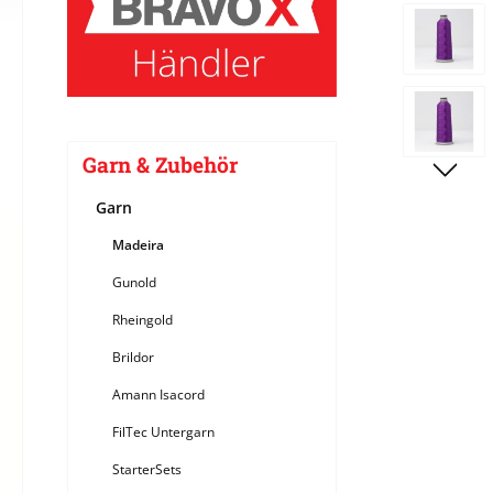
Bildergale
Garn & Zubehör
Garn
Madeira
Gunold
Rheingold
Brildor
Amann Isacord
FilTec Untergarn
StarterSets