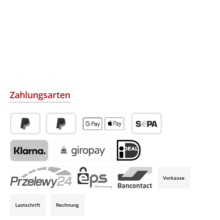
Zahlungsarten
PayPal
Später Bezahlen
Apple Pay / Google Pay (via Stripe)
SEPA-Lastschrift (via Str
Klarna (via Stripe)
Giropay (via Stripe)
iDeal (via Stripe)
Vorkasse
P24 (via Stripe)
EPS (via Stripe)
Bancontact (via Stripe)
Lastschrift
Rechnung