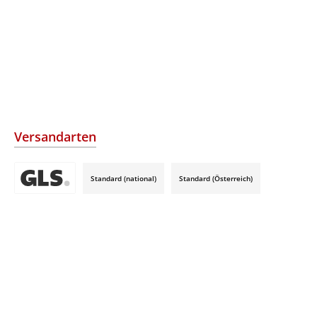
Versandarten
Standard (national)
Standard (Österreich)
Benutzerdefiniertes Bild 3