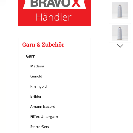
Bildergale
Garn & Zubehör
Garn
Madeira
Gunold
Rheingold
Brildor
Amann Isacord
FilTec Untergarn
StarterSets