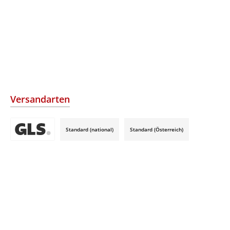
Versandarten
Standard (national)
Standard (Österreich)
Benutzerdefiniertes Bild 3