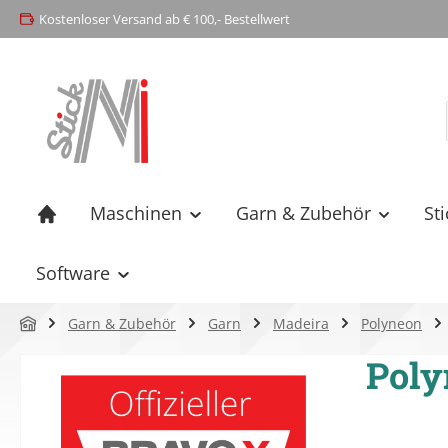
Kostenloser Versand ab € 100,- Bestellwert
springen
Zur Hauptnavigation springen
Maschinen
Garn & Zubehör
St
Software
Garn & Zubehör
Garn
Madeira
Polyneon
Poly