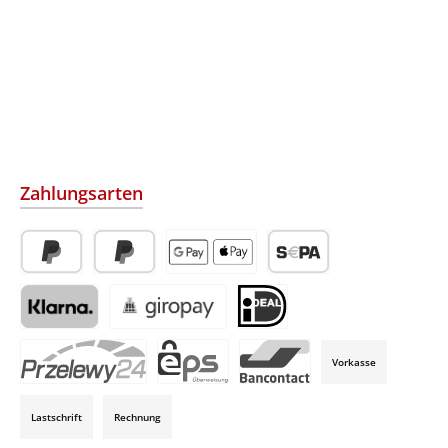
Zahlungsarten
PayPal
Später Bezahlen
Apple Pay / Google Pay (via Stripe)
SEPA-Lastschrift (via Str
Klarna (via Stripe)
Giropay (via Stripe)
iDeal (via Stripe)
Vorkasse
P24 (via Stripe)
EPS (via Stripe)
Bancontact (via Stripe)
Lastschrift
Rechnung