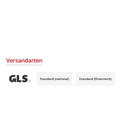
Versandarten
Standard (national)
Standard (Österreich)
Benutzerdefiniertes Bild 3