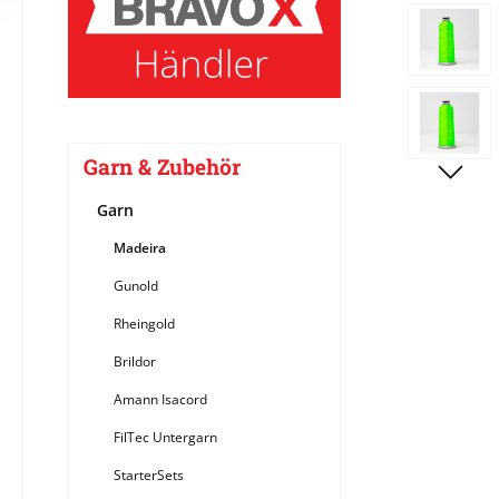
Bildergale
Garn & Zubehör
Garn
Madeira
Gunold
Rheingold
Brildor
Amann Isacord
FilTec Untergarn
StarterSets