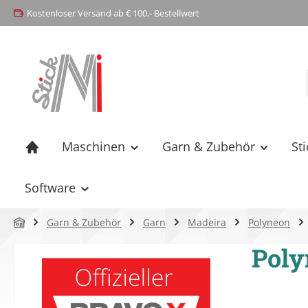
Kostenloser Versand ab € 100,- Bestellwert
springen
Zur Hauptnavigation springen
Maschinen
Garn & Zubehör
St
Software
Garn & Zubehör
Garn
Madeira
Polyneon
Poly