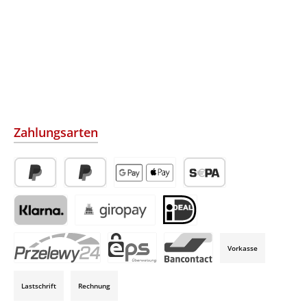
Zahlungsarten
PayPal
Später Bezahlen
Apple Pay / Google Pay (via Stripe)
SEPA-Lastschrift (via Str
Klarna (via Stripe)
Giropay (via Stripe)
iDeal (via Stripe)
Vorkasse
P24 (via Stripe)
EPS (via Stripe)
Bancontact (via Stripe)
Lastschrift
Rechnung