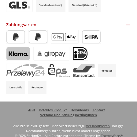
Standard (national)
Standard (Österreich)
Benutzerdefiniertes Bild 3
Zahlungsarten
PayPal
Später Bezahlen
Apple Pay / Google Pay (via Stripe)
SEPA-Lastschrift (via Stripe)
Klarna (via Stripe)
Giropay (via Stripe)
iDeal (via Stripe)
Vorkasse
P24 (via Stripe)
EPS (via Stripe)
Bancontact (via Stripe)
Lastschrift
Rechnung
AGB
Defektes Produkt
Downloads
Kontakt
Versand und Zahlungsbedingungen
Alle Preise exkl. gesetzl. Mehrwertsteuer zzgl.
Versandkosten
und ggf.
Nachnahmegebühren, wenn nicht anders angegeben.
© 2026 Stickmi24 - Alle Rechte vorbehalten. Theme by
ThemeWare®