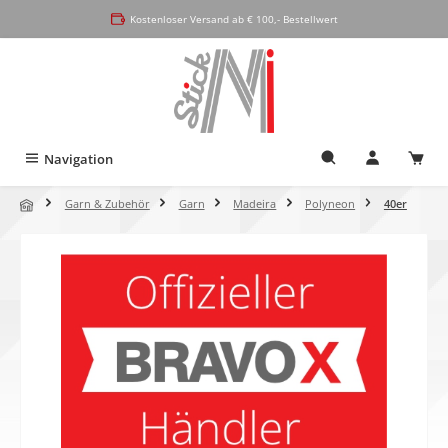
alt springen
Kostenloser Versand ab € 100,- Bestellwert
Navigation
Garn & Zubehör
Garn
Madeira
Polyneon
40er