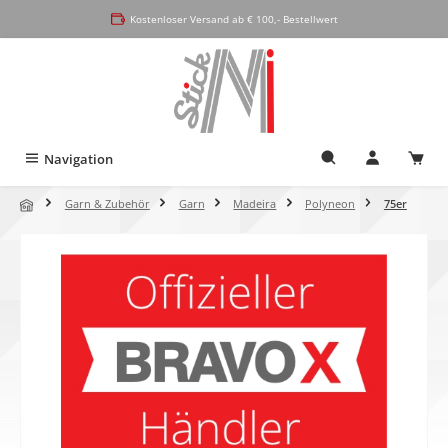
alt springen
Kostenloser Versand ab € 100,- Bestellwert
Navigation
Garn & Zubehör
Garn
Madeira
Polyneon
75er