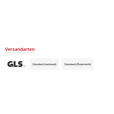
Versandarten
Standard (national)
Standard (Österreich)
Benutzerdefiniertes Bild 3