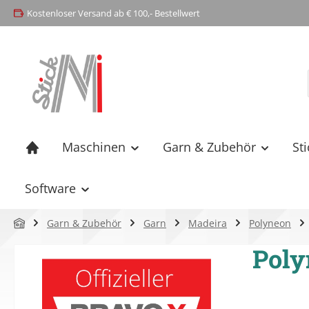
Kostenloser Versand ab € 100,- Bestellwert
springen
Zur Hauptnavigation springen
Maschinen
Garn & Zubehör
St
Software
Garn & Zubehör
Garn
Madeira
Polyneon
Poly