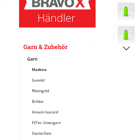
Bildergale
Garn & Zubehör
Garn
Madeira
Gunold
Rheingold
Brildor
Amann Isacord
FilTec Untergarn
StarterSets