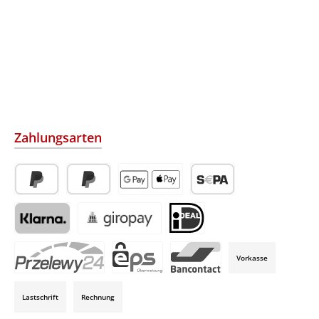
Zahlungsarten
PayPal
Später Bezahlen
Apple Pay / Google Pay (via Stripe)
SEPA-Lastschrift (via Str
Klarna (via Stripe)
Giropay (via Stripe)
iDeal (via Stripe)
Vorkasse
P24 (via Stripe)
EPS (via Stripe)
Bancontact (via Stripe)
Lastschrift
Rechnung