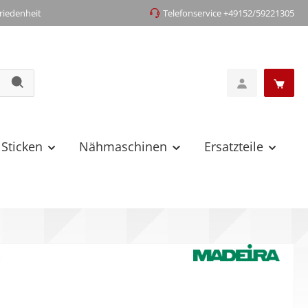
iedenheit
Telefonservice +49152/59221305
 Sticken
Nähmaschinen
Ersatzteile
0